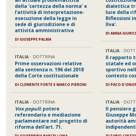
all'attuale problematicità
costituziona
della 'certezza della norma' e
dialettica tr
l’attività di interpretazione-
luce della r
esecuzione della legge in
Riflessioni i
sede di giurisdizione e di
Ilva’.
attività amministrativa
DI
ANNA GIURIC
DI
GIUSEPPE PALMA
ITALIA
- DOTT
ITALIA
- DOTTRINA
Il rapporto
Prime osservazioni relative
statale ed 
alla sentenza n. 196 del 2018
sportivo nel
della Corte costituzionale
contesto co
DI
CLEMENTE FORTE E MARCO PIERONI
DI
PACO D'ONO
ITALIA
- DOTTRINA
ITALIA
- DOTT
Vox populi
: potere
Il pensiero g
referendario e mediazione
Giuseppe Mor
parlamentare nel progetto di
autorità am
riforma dell’art. 71.
indipendenti
DI
GIUSEPPINA BARCELLONA
DI
FABIO CINTIO