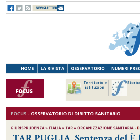
NEWSLETTER
HOME
LA RIVISTA
OSSERVATORIO
NUMERI PRE
avoro
Osservatorio
Territorio e
Storic
ersona
di Diritto
istituzioni
cnologia
sanitario
FOCUS
-
OSSERVATORIO DI DIRITTO SANITARIO
GIURISPRUDENZA » ITALIA » TAR » ORGANIZZAZIONE SANITARIA -
D
TAR PUGLIA, Sentenza del È le