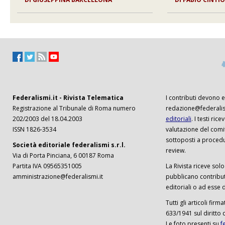
Federalismi.it - Rivista Telematica
I contributi devono es
Registrazione al Tribunale di Roma numero
redazione@federalism
202/2003 del 18.04.2003
editoriali
. I testi ri
ISSN 1826-3534
valutazione del comi
sottoposti a procedu
Società editoriale federalismi s.r.l.
review.
Via di Porta Pinciana, 6 00187 Roma
Partita IVA 09565351005
La Rivista riceve solo 
amministrazione@federalismi.it
pubblicano contributi
editoriali o ad esse d
Tutti gli articoli firm
633/1941 sul diritto 
Le foto presenti su
f