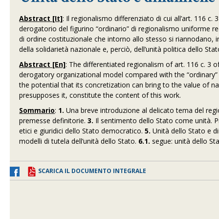
Abstract [It]
: Il regionalismo differenziato di cui all’art. 116 
derogatorio del figurino “ordinario” di regionalismo uniforme rec
di ordine costituzionale che intorno allo stesso si riannodano, 
della solidarietà nazionale e, perciò, dell’unità politica dell
Abstract [En]
: The differentiated regionalism of art. 116 c. 3 o
derogatory organizational model compared with the “ordinary” fi
the potential that its concretization can bring to the value of nat
presupposes it, constitute the content of this work.
Sommario
:
1.
Una breve introduzione al delicato tema del regi
premesse definitorie.
3.
Il sentimento dello Stato come unità. Pro
etici e giuridici dello Stato democratico.
5.
Unità dello Stato e d
modelli di tutela dell’unità dello Stato.
6.1.
segue: unità dello Sta
SCARICA IL DOCUMENTO INTEGRALE