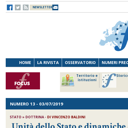
NEWSLETTER
HOME
LA RIVISTA
OSSERVATORIO
NUMERI PRE
avoro
Osservatorio
Territorio e
Storic
ersona
di Diritto
istituzioni
cnologia
sanitario
NUMERO 13
- 03/07/2019
STATO » DOTTRINA -
DI
VINCENZO BALDINI
Unità dello Stato e dinamiche 