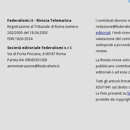
Federalismi.it - Rivista Telematica
I contributi devono es
Registrazione al Tribunale di Roma numero
redazione@federalism
202/2003 del 18.04.2003
editoriali
. I testi ri
ISSN 1826-3534
valutazione del comi
sottoposti a procedu
Società editoriale federalismi s.r.l.
review.
Via di Porta Pinciana, 6 00187 Roma
Partita IVA 09565351005
La Rivista riceve solo 
amministrazione@federalismi.it
pubblicano contributi
editoriali o ad esse d
Tutti gli articoli firm
633/1941 sul diritto 
Le foto presenti su
f
protette da copyrigh