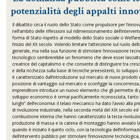
potenzialità degli appalti inn
Il dibattito circa il ruolo dello Stato come propulsore per l’inn
nell’ambito delle riflessioni sul ridimensionamento dell’inter
forma di Stato rispetto al modello dello Stato sociale o Welfare 
l’inizio del XX secolo. Volendo limitare l’attenzione sul ruolo d
generale, ma nella sua funzione di stimolare l’innovazione tecno
tecnologico sembrerebbe un fenomeno che deve esser lasciato agl
creatrice del capitalismo e che consente di distinguere tra cresc
e della ricchezza sulla base di tecniche preesistenti, lo svilu
è caratterizzato dall’introduzione sul mercato di nuovi prodott
posizione di vantaggio sul mercato e sconfigge la concorrenza, f
imprenditore introduce un nuovo elemento che gli permette di p
sviluppo economico è ormai pacificamente riconosciuta, tanto ch
lunghi” dell’economia: il telaio meccanico ha dato l’avvio alla pr
di rivoluzione industriale, nella seconda metà del XIX secolo ed 
combustione interna che hanno caratterizzato la terza rivoluzione
produzione di massa e la catena di montaggio hanno avviato la qu
quando è iniziato il quinto ciclo, con la tecnologia dell’informa
dell’intervento pubblico per stimolare l’innovazione tecnologic