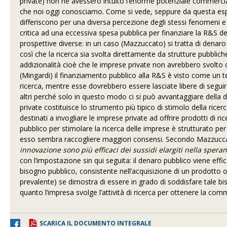
private) non ne avessero intuito l’enorme potenziale commerci
che noi oggi conosciamo. Come si vede, seppure da questa espo
differiscono per una diversa percezione degli stessi fenomeni e
critica ad una eccessiva spesa pubblica per finanziare la R&S de
prospettive diverse: in un caso (Mazzuccato) si tratta di denaro 
così che la ricerca sia svolta direttamente da strutture pubblic
addizionalità cioè che le imprese private non avrebbero svolto c
(Mingardi) il finanziamento pubblico alla R&S è visto come un te
ricerca, mentre esse dovrebbero essere lasciate libere di seguire 
altri perché solo in questo modo ci si può avvantaggiare della d
private costituisce lo strumento più tipico di stimolo della ricerca 
destinati a invogliare le imprese private ad offrire prodotti di r
pubblico per stimolare la ricerca delle imprese è strutturato per 
esso sembra raccogliere maggiori consensi. Secondo Mazzucca
innovazione sono più efficaci dei sussidi elargiti nella speran
con l’impostazione sin qui seguita: il denaro pubblico viene eff
bisogno pubblico, consistente nell’acquisizione di un prodotto o 
prevalente) se dimostra di essere in grado di soddisfare tale biso
quanto l’impresa svolge l’attività di ricerca per ottenere la c
SCARICA IL DOCUMENTO INTEGRALE