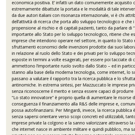
economica positiva. E’ infatti un dato comunemente acquisito c
estremamente dibattute la portata e le modalità di tale interven
da due autori italiani con risonanza internazionale, vi è chi at
dell’attività di ricerca che porta allo sviluppo tecnologico e che
propensione al rischio e di capitali pazienti, tanto da parlare di
importante allo Stato per lo sviluppo tecnologico, ritiene che es
imprese che intendono operare nel settore, in quanto lo Stato no
sfruttamenti economici delle invenzioni prodotte dai suoi laborat
in relazione al ruolo dello Stato e dei privati per lo sviluppo te
esposte in termini a volte esagerati, per essere poi tacciate di c
ammettono l’importante ruolo svolto dallo Stato – ed in particol
stanno alla base della moderna tecnologia, come internet, lo
passano a valutare il rapporto tra la ricerca pubblica e lo sfru
antinomiche. In estrema sintesi, per Mazzuccato le imprese priva
senza riconoscerne il merito e senza essere capaci di produrre es
“Lo stato innovatore” è proprio quella di aumentare le risorse de
conseguenza il finanziamento alla R&S delle imprese e, comunqu
possa autofinanziarsi. Per Mingardi, invece, la ricerca pubblica
senza sapersi orientare verso scopi concreti ed utilizzabili, tan
imprese private la colgono e la sanno valorizzare attraverso 
che internet nasce in ambiente militare e quindi pubblico, ma sa