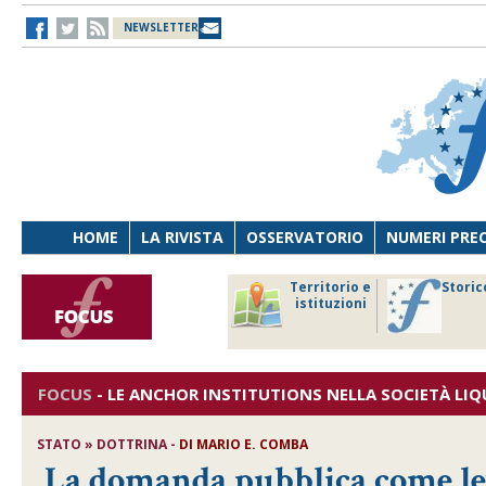
NEWSLETTER
HOME
LA RIVISTA
OSSERVATORIO
NUMERI PRE
avoro
Osservatorio
Territorio e
Storic
ersona
di Diritto
istituzioni
cnologia
sanitario
FOCUS
-
LE ANCHOR INSTITUTIONS NELLA SOCIETÀ LIQ
STATO » DOTTRINA -
DI
MARIO E. COMBA
La domanda pubblica come lev