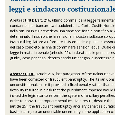
leggi e sindacato costituzion
Abstract [It]
:
L’art. 216, ultimo comma, della legge fallimenta
condannati per bancarotta fraudolenta. La Corte Costituzionale 
nella misura in cui prevedeva una sanzione fissa e non “fino a” d
determinato il rischio che la sanzione imposta risultasse spropo
invitato il legislatore a riformare il sistema delle pene access
del caso concreto, al fine di comminare sanzioni eque. Quale d
legge in materia penale (articolo 25), la durata delle pene acce
giudici, caso per caso, determinando un’innegabile incertezza ne
Abstract [En]
:
Article 216, last paragraph, of the Italian Bank
have been convicted of fraudulent bankruptcy. The Italian Const
unconstitutional, since it provided a fixed penalty rather than a
flexibility resulted in a risk that the punishment imposed would
invited the legislator to reform the system of ancillary penaltie
order to convict appropriate penalties. As a result, despite the 
(article 25), the fraudulent bankruptcy ancillary penalties durat
basis, leading to an undeniable uncertainty in the application of