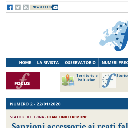
NEWSLETTER
HOME
LA RIVISTA
OSSERVATORIO
NUMERI PRE
avoro
Osservatorio
Territorio e
Storic
ersona
di Diritto
istituzioni
cnologia
sanitario
NUMERO 2
- 22/01/2020
STATO » DOTTRINA -
DI
ANTONIO CREMONE
Sanzioni accessorie ai reati f