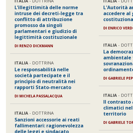
ITALIA
- DOTTRINA
ITALIA
- DOTT
L’illegittimità delle norme
L'Autorità a
intruse dei decreti-legge tra
accedere al 
conflitto di attribuzione
costituziona
promosso da singoli
DI
ENRICO VERD
parlamentari e giudizio di
legittimità costituzionale
ITALIA
- DOTT
DI
RENZO DICKMANN
La democraz
ambientale 
ITALIA
- DOTTRINA
sovranazion
Le responsabilità nelle
ordinamento
società partecipate e il
DI
GABRIELE PE
princìpio di neutralità nei
rapporti Stato-mercato
ITALIA
- DOTT
DI
MICHELA PASSALACQUA
Il contrasto
climatici ne
ITALIA
- DOTTRINA
territorio
Sanzioni accessorie ai reati
DI
GABRIELE TO
fallimentari: ragionevolezza
delle leggi e sindacato