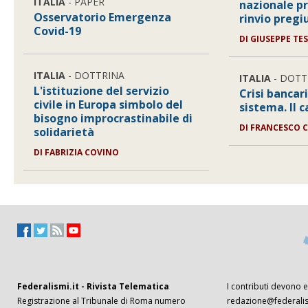
ITALIA
- PAPER
nazionale pr
Osservatorio Emergenza
rinvio pregi
Covid-19
DI
GIUSEPPE TE
ITALIA
- DOTTRINA
ITALIA
- DOTT
L'istituzione del servizio
Crisi bancari
civile in Europa simbolo del
sistema. Il c
bisogno improcrastinabile di
DI
FRANCESCO C
solidarietà
DI
FABRIZIA COVINO
Federalismi.it - Rivista Telematica
I contributi devono es
Registrazione al Tribunale di Roma numero
redazione@federalism