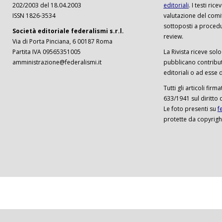
202/2003 del 18.04.2003
editoriali
. I testi ri
ISSN 1826-3534
valutazione del comi
sottoposti a procedu
Società editoriale federalismi s.r.l.
review.
Via di Porta Pinciana, 6 00187 Roma
Partita IVA 09565351005
La Rivista riceve solo 
amministrazione@federalismi.it
pubblicano contributi
editoriali o ad esse d
Tutti gli articoli firm
633/1941 sul diritto 
Le foto presenti su
f
protette da copyrigh