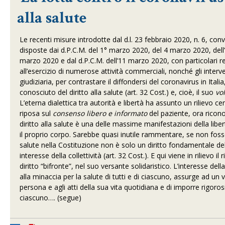
alla salute
Le recenti misure introdotte dal d.l. 23 febbraio 2020, n. 6, conv.
disposte dai d.P.C.M. del 1° marzo 2020, del 4 marzo 2020, dell’8
marzo 2020 e dal d.P.C.M. dell’11 marzo 2020, con particolari re
all’esercizio di numerose attività commerciali, nonché gli interven
giudiziaria, per contrastare il diffondersi del coronavirus in Ita
conosciuto del diritto alla salute (art. 32 Cost.) e, cioè, il suo
vol
L’eterna dialettica tra autorità e libertà ha assunto un rilievo c
riposa sul
consenso libero e informato
del paziente, ora ricono
diritto alla salute è una delle massime manifestazioni della liber
il proprio corpo. Sarebbe quasi inutile rammentare, se non foss
salute nella Costituzione non è solo un diritto fondamentale de
interesse della collettività (art. 32 Cost.). E qui viene in rilievo 
diritto “bifronte”, nel suo versante solidaristico. L’interesse del
alla minaccia per la salute di tutti e di ciascuno, assurge ad un v
persona e agli atti della sua vita quotidiana e di imporre rigorosi l
ciascuno…. (segue)