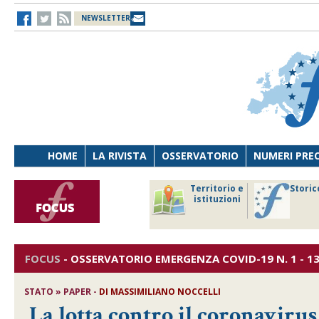
NEWSLETTER
HOME
LA RIVISTA
OSSERVATORIO
NUMERI PRE
avoro
Osservatorio
Territorio e
Storic
ersona
di Diritto
istituzioni
cnologia
sanitario
FOCUS
-
OSSERVATORIO EMERGENZA COVID-19
N. 1 - 1
STATO » PAPER -
DI
MASSIMILIANO NOCCELLI
La lotta contro il coronavirus e