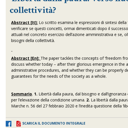
collettività?
Abstract [It]:
Lo scritto esamina le espressioni di sintesi della ‘l
verificare se questi concetti, ormai dimenticati dopo il success
attuali nel concreto esercizio dell’azione amministrativa e se, olt
bisogni della collettività.
Abstract [En]:
The paper tackles the concepts of ‘freedom fro
discuss whether today – after their glorious emergence in the a
administrative procedures, and whether they can be properly de
guarantees for the needs of the society as a whole.
Sommario
.
1.
Libertà dalla paura, dal bisogno e dall’ignoranza 
per l’elevazione della condizione umana.
2.
La libertà dalla pau
Marche n. 56 del 27 febbraio 2020 e l’inedita questione della ‘lib
SCARICA IL DOCUMENTO INTEGRALE