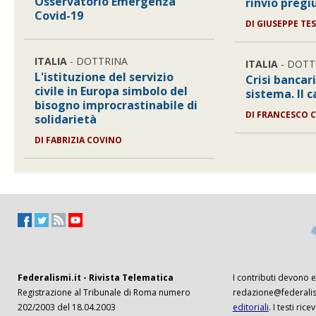
Osservatorio Emergenza
rinvio pregi
Covid-19
DI
GIUSEPPE TE
ITALIA
- DOTTRINA
ITALIA
- DOTT
L'istituzione del servizio
Crisi bancari
civile in Europa simbolo del
sistema. Il c
bisogno improcrastinabile di
DI
FRANCESCO C
solidarietà
DI
FABRIZIA COVINO
Federalismi.it - Rivista Telematica
I contributi devono es
Registrazione al Tribunale di Roma numero
redazione@federalism
202/2003 del 18.04.2003
editoriali
. I testi ri