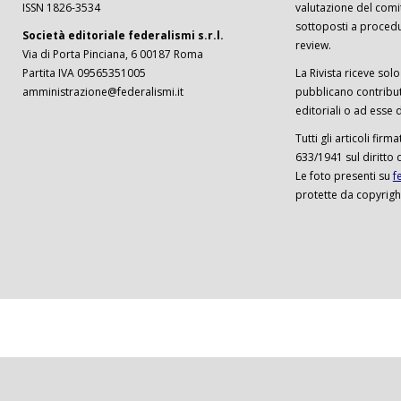
ISSN 1826-3534
valutazione del comi
sottoposti a procedu
Società editoriale federalismi s.r.l.
review.
Via di Porta Pinciana, 6 00187 Roma
Partita IVA 09565351005
La Rivista riceve solo 
amministrazione@federalismi.it
pubblicano contributi
editoriali o ad esse d
Tutti gli articoli firm
633/1941 sul diritto 
Le foto presenti su
f
protette da copyrigh