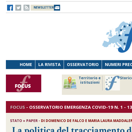
NEWSLETTER
HOME
LA RIVISTA
OSSERVATORIO
NUMERI PRE
avoro
Osservatorio
Territorio e
Storic
ersona
di Diritto
istituzioni
cnologia
sanitario
FOCUS
-
OSSERVATORIO EMERGENZA COVID-19
N. 1 - 1
STATO » PAPER -
DI
DOMENICO DE FALCO E MARIA LAURA MADDALE
La politica del tracciamento de