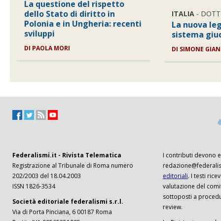
La questione del rispetto
dello Stato di diritto in
ITALIA
- DOTT
Polonia e in Ungheria: recenti
La nuova leg
sviluppi
sistema giud
DI
PAOLA MORI
DI
SIMONE GIAN
Federalismi.it - Rivista Telematica
I contributi devono es
Registrazione al Tribunale di Roma numero
redazione@federalism
202/2003 del 18.04.2003
editoriali
. I testi ri
ISSN 1826-3534
valutazione del comi
sottoposti a procedu
Società editoriale federalismi s.r.l.
review.
Via di Porta Pinciana, 6 00187 Roma