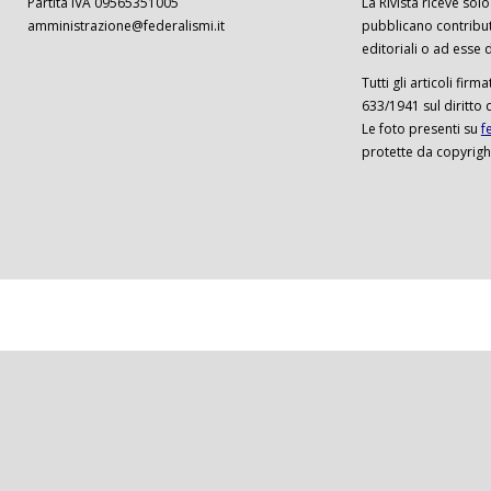
Partita IVA 09565351005
La Rivista riceve solo 
amministrazione@federalismi.it
pubblicano contributi
editoriali o ad esse d
Tutti gli articoli firm
633/1941 sul diritto 
Le foto presenti su
f
protette da copyrigh