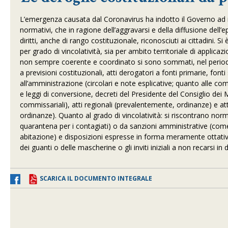
L’emergenza causata dal Coronavirus ha indotto il Governo ad in
normativi, che in ragione dell’aggravarsi e della diffusione del
diritti, anche di rango costituzionale, riconosciuti ai cittadini. 
per grado di vincolatività, sia per ambito territoriale di applicaz
non sempre coerente e coordinato si sono sommati, nel periodo d
a previsioni costituzionali, atti derogatori a fonti primarie, fonti
all’amministrazione (circolari e note esplicative; quanto alle comp
e leggi di conversione, decreti del Presidente del Consiglio dei Min
commissariali), atti regionali (prevalentemente, ordinanze) e att
ordinanze). Quanto al grado di vincolatività: si riscontrano norm
quarantena per i contagiati) o da sanzioni amministrative (come i
abitazione) e disposizioni espresse in forma meramente ottativa 
dei guanti o delle mascherine o gli inviti iniziali a non recarsi in
SCARICA IL DOCUMENTO INTEGRALE