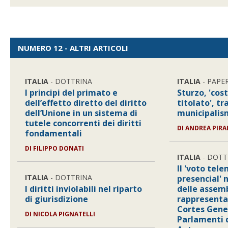
NUMERO 12 - ALTRI ARTICOLI
ITALIA
- DOTTRINA
ITALIA
- PAPE
I principi del primato e
Sturzo, 'cos
dell’effetto diretto del diritto
titolato', t
dell’Unione in un sistema di
municipali
tutele concorrenti dei diritti
DI
ANDREA PIRA
fondamentali
DI
FILIPPO DONATI
ITALIA
- DOTT
Il 'voto tel
ITALIA
- DOTTRINA
presencial' 
I diritti inviolabili nel riparto
delle assem
di giurisdizione
rappresenta
Cortes Gener
DI
NICOLA PIGNATELLI
Parlamenti 