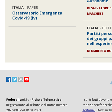
Autonome
ITALIA
- PAPER
DI
SALVATORE C
Osservatorio Emergenza
MARCHESE
Covid-19 (iv)
ITALIA
- DOTT
Partiti pers
dei gruppi 
nell'esperie
DI
UMBERTO R
Federalismi.it - Rivista Telematica
I contributi devono es
Registrazione al Tribunale di Roma numero
redazione@federalism
202/2003 del 18.04.2003
editoriali
. I testi ri