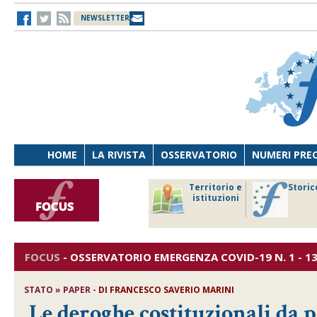
NEWSLETTER
HOME
LA RIVISTA
OSSERVATORIO
NUMERI PRE
avoro
Osservatorio
Territorio e
Storic
ersona
di Diritto
istituzioni
cnologia
sanitario
FOCUS
-
OSSERVATORIO EMERGENZA COVID-19
N. 1 - 1
STATO » PAPER -
DI
FRANCESCO SAVERIO MARINI
Le deroghe costituzionali da p