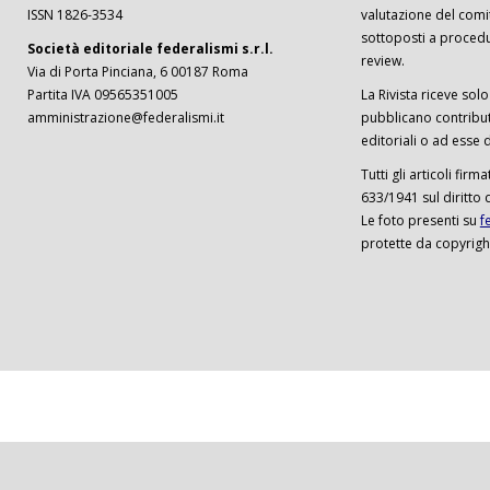
ISSN 1826-3534
valutazione del comi
sottoposti a procedu
Società editoriale federalismi s.r.l.
review.
Via di Porta Pinciana, 6 00187 Roma
Partita IVA 09565351005
La Rivista riceve solo 
amministrazione@federalismi.it
pubblicano contributi
editoriali o ad esse d
Tutti gli articoli firm
633/1941 sul diritto 
Le foto presenti su
f
protette da copyrigh