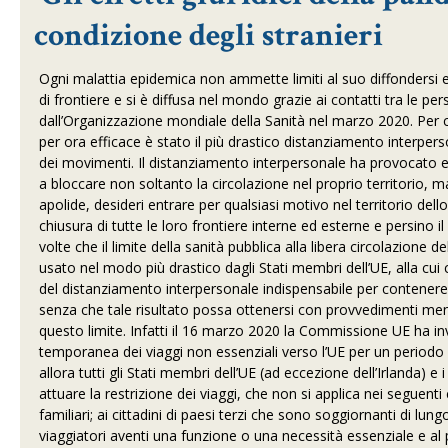
condizione degli stranieri
Ogni malattia epidemica non ammette limiti al suo diffondersi
di frontiere e si è diffusa nel mondo grazie ai contatti tra le 
dall’Organizzazione mondiale della Sanità nel marzo 2020. Per c
per ora efficace è stato il più drastico distanziamento interpers
dei movimenti. Il distanziamento interpersonale ha provocato enor
a bloccare non soltanto la circolazione nel proprio territorio, m
apolide, desideri entrare per qualsiasi motivo nel territorio del
chiusura di tutte le loro frontiere interne ed esterne e persino il 
volte che il limite della sanità pubblica alla libera circolazion
usato nel modo più drastico dagli Stati membri dell’UE, alla cu
del distanziamento interpersonale indispensabile per contener
senza che tale risultato possa ottenersi con provvedimenti men
questo limite. Infatti il 16 marzo 2020 la Commissione UE ha inv
temporanea dei viaggi non essenziali verso l’UE per un periodo in
allora tutti gli Stati membri dell’UE (ad eccezione dell’Irlanda)
attuare la restrizione dei viaggi, che non si applica nei seguenti c
familiari; ai cittadini di paesi terzi che sono soggiornanti di lung
viaggiatori aventi una funzione o una necessità essenziale e al p