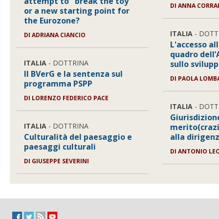
attempt to ''break the toy''
DI
ANNA CORRA
or a new starting point for
the Eurozone?
ITALIA
- DOTT
DI
ADRIANA CIANCIO
L'accesso all
quadro dell
ITALIA
- DOTTRINA
sullo svilup
Il BVerG e la sentenza sul
DI
PAOLA LOMB
programma PSPP
DI
LORENZO FEDERICO PACE
ITALIA
- DOTT
Giurisdizion
ITALIA
- DOTTRINA
merito(crazi
Culturalità del paesaggio e
alla dirigen
paesaggi culturali
DI
ANTONIO LE
DI
GIUSEPPE SEVERINI