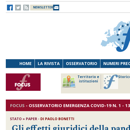
NEWSLETTER
HOME
LA RIVISTA
OSSERVATORIO
NUMERI PRE
avoro
Osservatorio
Territorio e
Storic
ersona
di Diritto
istituzioni
cnologia
sanitario
FOCUS
-
OSSERVATORIO EMERGENZA COVID-19
N. 1 - 1
STATO » PAPER -
DI
PAOLO BONETTI
Gli effetti giuridici della pa