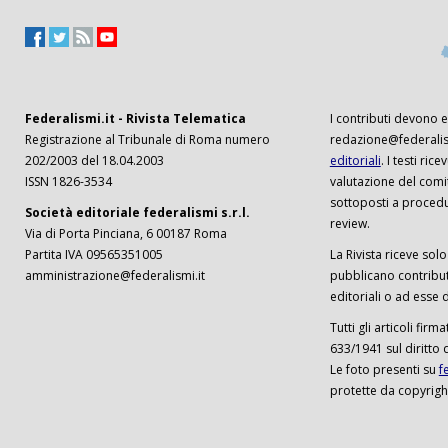
Federalismi.it - Rivista Telematica
I contributi devono es
Registrazione al Tribunale di Roma numero
redazione@federalism
202/2003 del 18.04.2003
editoriali
. I testi ri
ISSN 1826-3534
valutazione del comi
sottoposti a procedu
Società editoriale federalismi s.r.l.
review.
Via di Porta Pinciana, 6 00187 Roma
Partita IVA 09565351005
La Rivista riceve solo 
amministrazione@federalismi.it
pubblicano contributi
editoriali o ad esse d
Tutti gli articoli firm
633/1941 sul diritto 
Le foto presenti su
f
protette da copyrigh