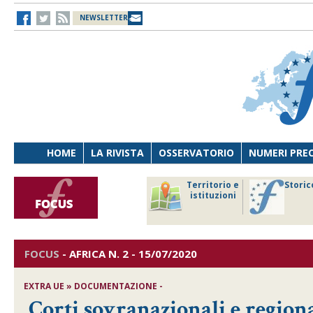
NEWSLETTER
HOME
LA RIVISTA
OSSERVATORIO
NUMERI PRE
avoro
Osservatorio
Territorio e
Storic
ersona
di Diritto
istituzioni
cnologia
sanitario
FOCUS
-
AFRICA
N. 2 - 15/07/2020
EXTRA UE » DOCUMENTAZIONE -
Corti sovranazionali e region