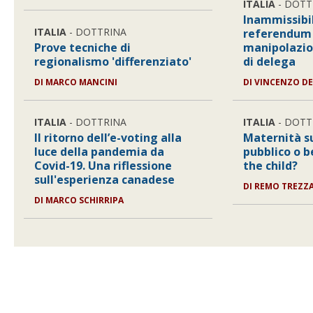
ITALIA
- DOTT
Inammissibil
ITALIA
- DOTTRINA
referendum
Prove tecniche di
manipolazio
regionalismo 'differenziato'
di delega
DI
MARCO MANCINI
DI
VINCENZO DE
ITALIA
- DOTTRINA
ITALIA
- DOTT
Il ritorno dell’e-voting alla
Maternità s
luce della pandemia da
pubblico o b
Covid-19. Una riflessione
the child?
sull'esperienza canadese
DI
REMO TREZZ
DI
MARCO SCHIRRIPA