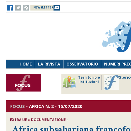
NEWSLETTER
HOME
LA RIVISTA
OSSERVATORIO
NUMERI PRE
avoro
Osservatorio
Territorio e
Storic
ersona
di Diritto
istituzioni
cnologia
sanitario
FOCUS
-
AFRICA
N. 2 - 15/07/2020
EXTRA UE » DOCUMENTAZIONE -
Africa subsahariana francofo