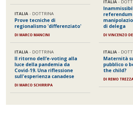
ITALIA
- DOTT
Inammissibil
ITALIA
- DOTTRINA
referendum
Prove tecniche di
manipolazio
regionalismo 'differenziato'
di delega
DI
MARCO MANCINI
DI
VINCENZO DE
ITALIA
- DOTTRINA
ITALIA
- DOTT
Il ritorno dell’e-voting alla
Maternità s
luce della pandemia da
pubblico o b
Covid-19. Una riflessione
the child?
sull'esperienza canadese
DI
REMO TREZZ
DI
MARCO SCHIRRIPA