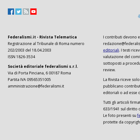
Federalismi.it - Rivista Telematica
I contributi devono es
Registrazione al Tribunale di Roma numero
redazione@federalism
202/2003 del 18.04.2003
editoriali
. I testi ri
ISSN 1826-3534
valutazione del comi
sottoposti a procedu
Società editoriale federalismi s.r.l.
review.
Via di Porta Pinciana, 6 00187 Roma
Partita IVA 09565351005
La Rivista riceve solo 
amministrazione@federalismi.it
pubblicano contributi
editoriali o ad esse d
Tutti gli articoli firm
633/1941 sul diritto 
Le foto presenti su
f
protette da copyrigh