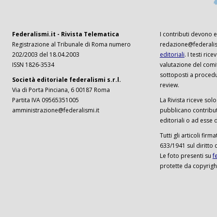
Federalismi.it - Rivista Telematica
I contributi devono es
Registrazione al Tribunale di Roma numero
redazione@federalism
202/2003 del 18.04.2003
editoriali
. I testi ri
ISSN 1826-3534
valutazione del comi
sottoposti a procedu
Società editoriale federalismi s.r.l.
review.
Via di Porta Pinciana, 6 00187 Roma
Partita IVA 09565351005
La Rivista riceve solo 
amministrazione@federalismi.it
pubblicano contributi
editoriali o ad esse d
Tutti gli articoli firm
633/1941 sul diritto 
Le foto presenti su
f
protette da copyrigh