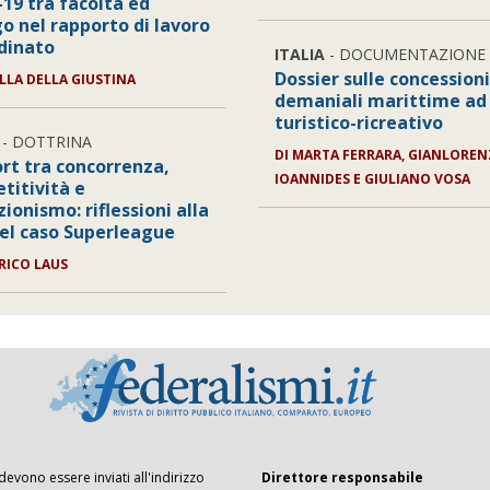
-19 tra facoltà ed
go nel rapporto di lavoro
dinato
ITALIA
- DOCUMENTAZIONE
Dossier sulle concessioni
LLA DELLA GIUSTINA
demaniali marittime ad
turistico-ricreativo
- DOTTRINA
DI
MARTA FERRARA, GIANLORE
ort tra concorrenza,
IOANNIDES E GIULIANO VOSA
titività e
ionismo: riflessioni alla
del caso Superleague
RICO LAUS
 devono essere inviati all'indirizzo
Direttore responsabile