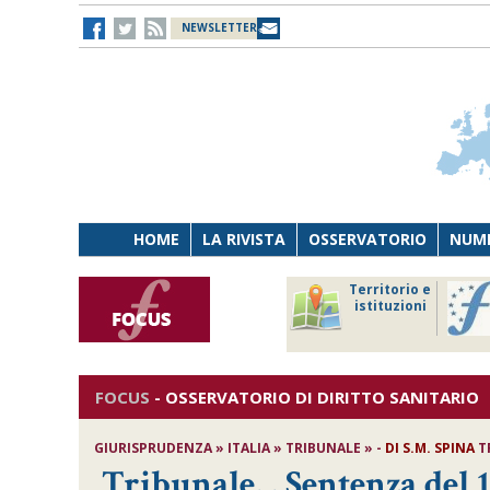
NEWSLETTER
HOME
LA RIVISTA
OSSERVATORIO
NUME
Lavoro
Osservatorio
Territorio e
Persona
di Diritto
istituzioni
Tecnologia
sanitario
FOCUS
-
OSSERVATORIO DI DIRITTO SANITARIO
GIURISPRUDENZA » ITALIA » TRIBUNALE » -
DI
S.M. SPINA
TR
Tribunale, , Sentenza del 