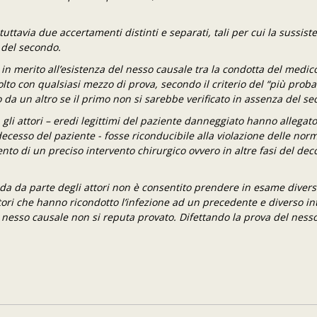
uttavia due accertamenti distinti e separati, tali per cui la sussist
 del secondo.
o in merito all’esistenza del nesso causale tra la condotta del medico
lto con qualsiasi mezzo di prova, secondo il criterio del “più proba
 da un altro se il primo non si sarebbe verificato in assenza del s
 gli attori – eredi legittimi del paziente danneggiato hanno allegat
ecesso del paziente - fosse riconducibile alla violazione delle nor
nto di un preciso intervento chirurgico ovvero in altre fasi del dec
da da parte degli attori non è consentito prendere in esame divers
ruttori che hanno ricondotto l’infezione ad un precedente e diverso i
il nesso causale non si reputa provato. Difettando la prova del nesso