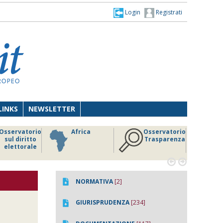
Login
Registrati
LINKS
NEWSLETTER
Osservatorio
Africa
Osservatorio
sul diritto
Trasparenza
elettorale


NORMATIVA
[2]
GIURISPRUDENZA
[234]