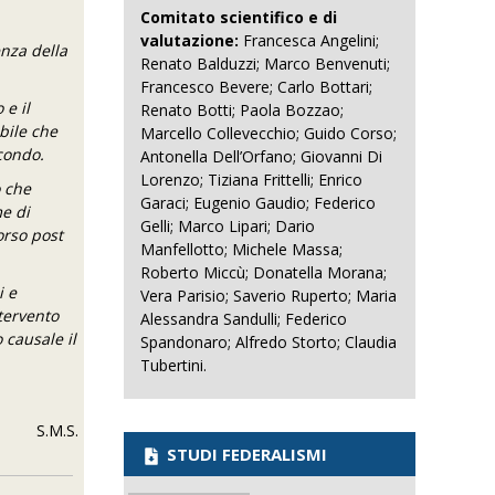
Comitato scientifico e di
valutazione:
Francesca Angelini;
enza della
Renato Balduzzi; Marco Benvenuti;
Francesco Bevere; Carlo Bottari;
 e il
Renato Botti; Paola Bozzao;
bile che
Marcello Collevecchio; Guido Corso;
econdo.
Antonella Dell’Orfano; Giovanni Di
Lorenzo; Tiziana Frittelli; Enrico
o che
Garaci; Eugenio Gaudio; Federico
me di
Gelli; Marco Lipari; Dario
orso post
Manfellotto; Michele Massa;
Roberto Miccù; Donatella Morana;
i e
Vera Parisio; Saverio Ruperto; Maria
ntervento
Alessandra Sandulli; Federico
 causale il
Spandonaro; Alfredo Storto; Claudia
Tubertini.
S.M.S.
STUDI FEDERALISMI