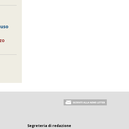
 uso
NZO
Segreteria di redazione