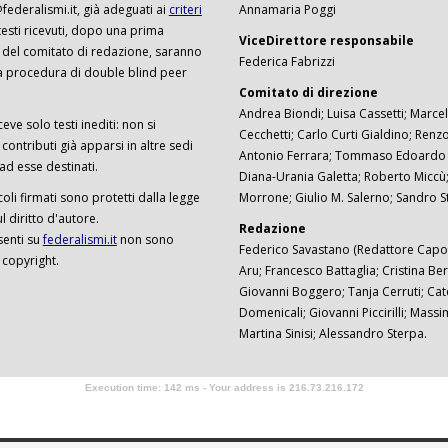
ederalismi.it, già adeguati ai
criteri
Annamaria Poggi
I testi ricevuti, dopo una prima
ViceDirettore responsabile
 del comitato di redazione, saranno
Federica Fabrizzi
a procedura di double blind peer
Comitato di direzione
Andrea Biondi; Luisa Cassetti; Marcel
ceve solo testi inediti: non si
Cecchetti; Carlo Curti Gialdino; Ren
ontributi già apparsi in altre sedi
Antonio Ferrara; Tommaso Edoardo F
 ad esse destinati.
Diana-Urania Galetta; Roberto Miccù
ticoli firmati sono protetti dalla legge
Morrone; Giulio M. Salerno; Sandro S
 diritto d'autore.
Redazione
senti su
federalismi.it
non sono
Federico Savastano (Redattore Capo)
 copyright.
Aru; Francesco Battaglia; Cristina Ber
Giovanni Boggero; Tanja Cerruti; Cat
Domenicali; Giovanni Piccirilli; Mass
Martina Sinisi; Alessandro Sterpa.
Execution time: 142 ms - Your address is 216.73.216.172
Software Tour Operator