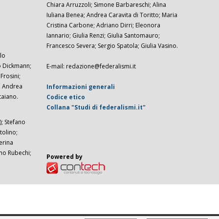
Chiara Arruzzoli; Simone Barbareschi; Alina
Iuliana Benea; Andrea Caravita di Toritto; Maria
Cristina Carbone; Adriano Dirri; Eleonora
Iannario; Giulia Renzi; Giulia Santomauro;
Francesco Severa; Sergio Spatola; Giulia Vasino.
lo
zo Dickmann;
E-mail: redazione@federalismi.it
rosini;
; Andrea
Informazioni generali
taiano.
Codice etico
Collana "Studi di federalismi.it"
; Stefano
tolino;
erina
imo Rubechi;
Powered by