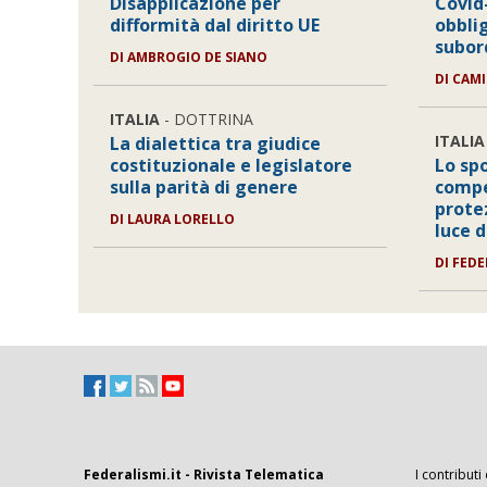
Disapplicazione per
Covid
difformità dal diritto UE
obbli
subor
DI
AMBROGIO DE SIANO
DI
CAMI
ITALIA
- DOTTRINA
ITALIA
La dialettica tra giudice
costituzionale e legislatore
Lo sp
sulla parità di genere
compe
protez
DI
LAURA LORELLO
luce 
DI
FEDE
Federalismi.it - Rivista Telematica
I contributi