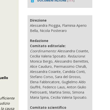
DOCUMENTAZIONE
[117]
Direzione
Alessandra Pioggia, Flaminia Aperio
Bella, Nicola Posteraro
Redazione
Comitato editoriale:
Coordinamento:
Alessandra Coiante,
Cecilia Valeria Sposato.
Redazione
:
Monica Bergo, Alessandro Berrettini,
Alice Cauduro, Piermassimo Chirulli,
Alessandra Coiante, Candida Conti,
Stefano Corso, Sara del Grosso,
uello
Elena Fabbricatore, Guglielmo Aldo
Giuffrè, Federico Laus, Anton Giulio
Pietrosanti, Martina Sinisi, Simona
Maria Spina, Cecilia Valeria Sposato.
ufficiente
iudizio
Comitato scientifico
 la causa