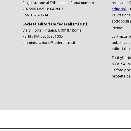
Registrazione al Tribunale di Roma numero
redazione@f
202/2003 del 18.04.2003
editoriali
. 
ISSN 1826-3534
valutazione
sottoposti 
Società editoriale federalismi s.r.l.
review.
Via di Porta Pinciana, 6 00187 Roma
Partita IVA 09565351005
La Rivista ri
amministrazione@federalismi.it
pubblicano c
editoriali o
Tutti gli ar
633/1941 sul
Le foto pre
protette da