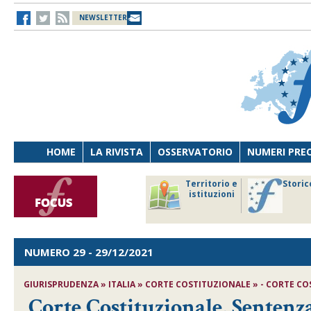
NEWSLETTER
HOME
LA RIVISTA
OSSERVATORIO
NUMERI PRE
avoro
Osservatorio
Territorio e
Storic
ersona
di Diritto
istituzioni
cnologia
sanitario
NUMERO 29
- 29/12/2021
GIURISPRUDENZA » ITALIA » CORTE COSTITUZIONALE » - CORTE COST
Corte Costituzionale, Sentenza