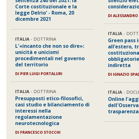
sentenza 240 del 2021: la
silenzio elet
Corte costituzionale e la
considerazio
legge Delrio' - Roma, 20
DI
ALESSANDRO
dicembre 2021
ITALIA
- DOTT
ITALIA
- DOTTRINA
Green pass i
L'«incanto che non so dire»:
all’estero, 
unicità e unicismi
costituziona
procedimentali nel governo
obbligatorie
del territorio
indiretta
DI
PIER LUIGI PORTALURI
DI
IGNAZIO SPA
ITALIA
- DOTTRINA
ITALIA
- DOC
Presupposti etico-filosofici,
Online l'ag
casi studio e bilanciamento di
dell'Osserva
interessi nella
trasparenza
regolamentazione
neurotecnologica
DI
FRANCESCO STOCCHI