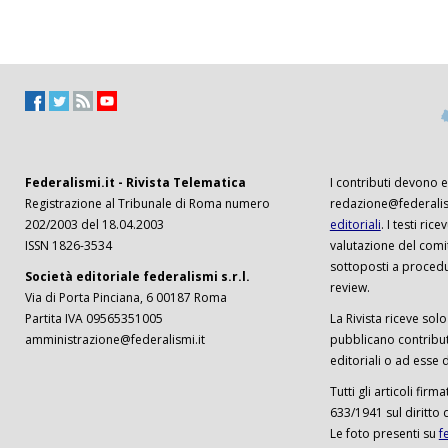
Federalismi.it - Rivista Telematica
I contributi devono es
Registrazione al Tribunale di Roma numero
redazione@federalism
202/2003 del 18.04.2003
editoriali
. I testi ri
ISSN 1826-3534
valutazione del comi
sottoposti a procedu
Società editoriale federalismi s.r.l.
review.
Via di Porta Pinciana, 6 00187 Roma
Partita IVA 09565351005
La Rivista riceve solo 
amministrazione@federalismi.it
pubblicano contributi
editoriali o ad esse d
Tutti gli articoli firm
633/1941 sul diritto 
Le foto presenti su
f