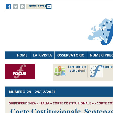
NEWSLETTER
HOME
LA RIVISTA
OSSERVATORIO
NUMERI PRE
avoro
Osservatorio
Territorio e
Storic
ersona
di Diritto
istituzioni
cnologia
sanitario
NUMERO 29
- 29/12/2021
GIURISPRUDENZA » ITALIA » CORTE COSTITUZIONALE » - CORTE COST
Corte Costituzionale, Sentenza