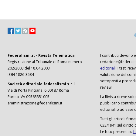
Federalismi.it - Rivista Telematica
I contributi devono es
Registrazione al Tribunale di Roma numero
redazione@federalism
202/2003 del 18.04.2003
editoriali
. I testi ri
ISSN 1826-3534
valutazione del comi
sottoposti a procedu
Società editoriale federalismi s.r.l.
review.
Via di Porta Pinciana, 6 00187 Roma
Partita IVA 09565351005
La Rivista riceve solo 
amministrazione@federalismi.it
pubblicano contributi
editoriali o ad esse d
Tutti gli articoli firm
633/1941 sul diritto 
Le foto presenti su
f