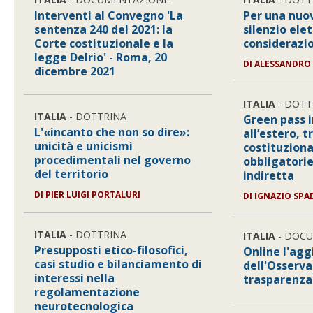
Interventi al Convegno 'La
Per una nuov
sentenza 240 del 2021: la
silenzio elet
Corte costituzionale e la
considerazio
legge Delrio' - Roma, 20
DI
ALESSANDRO
dicembre 2021
ITALIA
- DOTT
ITALIA
- DOTTRINA
Green pass i
L'«incanto che non so dire»:
all’estero, 
unicità e unicismi
costituziona
procedimentali nel governo
obbligatorie
del territorio
indiretta
DI
PIER LUIGI PORTALURI
DI
IGNAZIO SPA
ITALIA
- DOTTRINA
ITALIA
- DOC
Presupposti etico-filosofici,
Online l'ag
casi studio e bilanciamento di
dell'Osserva
interessi nella
trasparenza
regolamentazione
neurotecnologica