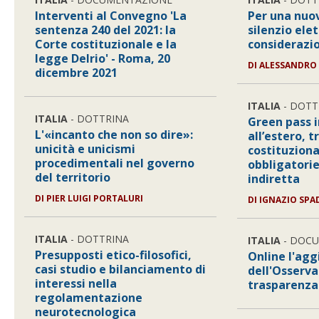
Interventi al Convegno 'La
Per una nuov
sentenza 240 del 2021: la
silenzio elet
Corte costituzionale e la
considerazio
legge Delrio' - Roma, 20
DI
ALESSANDRO
dicembre 2021
ITALIA
- DOTT
ITALIA
- DOTTRINA
Green pass i
L'«incanto che non so dire»:
all’estero, 
unicità e unicismi
costituziona
procedimentali nel governo
obbligatorie
del territorio
indiretta
DI
PIER LUIGI PORTALURI
DI
IGNAZIO SPA
ITALIA
- DOTTRINA
ITALIA
- DOC
Presupposti etico-filosofici,
Online l'ag
casi studio e bilanciamento di
dell'Osserva
interessi nella
trasparenza
regolamentazione
neurotecnologica