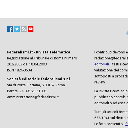
Federalismi.it - Rivista Telematica
I contributi devono es
Registrazione al Tribunale di Roma numero
redazione@federalism
202/2003 del 18.04.2003
editoriali
. I testi ri
ISSN 1826-3534
valutazione del comi
sottoposti a procedu
Società editoriale federalismi s.r.l.
review.
Via di Porta Pinciana, 6 00187 Roma
Partita IVA 09565351005
La Rivista riceve solo 
amministrazione@federalismi.it
pubblicano contributi
editoriali o ad esse d
Tutti gli articoli firm
633/1941 sul diritto 
Le foto presenti su
f