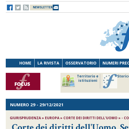
NEWSLETTER
HOME
LA RIVISTA
OSSERVATORIO
NUMERI PRE
avoro
Osservatorio
Territorio e
Storic
ersona
di Diritto
istituzioni
cnologia
sanitario
NUMERO 29
- 29/12/2021
GIURISPRUDENZA » EUROPA » CORTE DEI DIRITTI DELL'UOMO » - COR
Corte dei diritti dell'Uomo, S