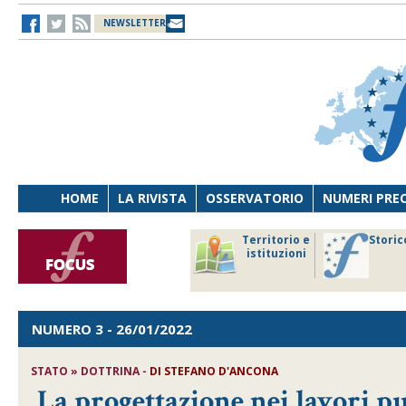
NEWSLETTER
HOME
LA RIVISTA
OSSERVATORIO
NUMERI PRE
avoro
Osservatorio
Territorio e
Storic
ersona
di Diritto
istituzioni
cnologia
sanitario
NUMERO 3
- 26/01/2022
STATO » DOTTRINA -
DI
STEFANO D'ANCONA
La progettazione nei lavori pu