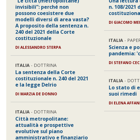
“Le città (metropolitane)
Una lettura c
invisibili”: perché non
n. 108/2021 
possono coesistere due
costituziona
modelli diversi di area vasta?
DI
GIACOMO ME
A proposito della sentenza n.
240 del 2021 della Corte
costituzionale
ITALIA
- PAPE
Scienza e po
DI
ALESSANDRO STERPA
pandemia: 'c
DI
STEFANO CEC
ITALIA
- DOTTRINA
La sentenza della Corte
costituzionale n. 240 del 2021
ITALIA
- DOTT
e la legge Delrio
Lo stato di 
suoi rimedi
DI
MARZIA DE DONNO
DI
ELENA AFFA
ITALIA
- DOTTRINA
Città metropolitane:
attualità e prospettive
evolutive sul piano
amministrativo e finanziario