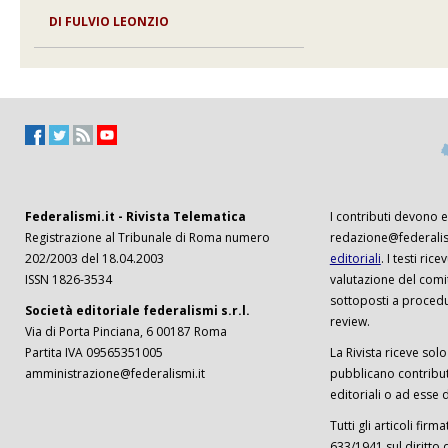
DI
FULVIO LEONZIO
Federalismi.it - Rivista Telematica
I contributi devono es
Registrazione al Tribunale di Roma numero
redazione@federalism
202/2003 del 18.04.2003
editoriali
. I testi ri
ISSN 1826-3534
valutazione del comi
sottoposti a procedu
Società editoriale federalismi s.r.l.
review.
Via di Porta Pinciana, 6 00187 Roma
Partita IVA 09565351005
La Rivista riceve solo 
amministrazione@federalismi.it
pubblicano contributi
editoriali o ad esse d
Tutti gli articoli firm
633/1941 sul diritto 