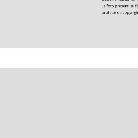
Le foto presenti su
f
protette da copyrigh