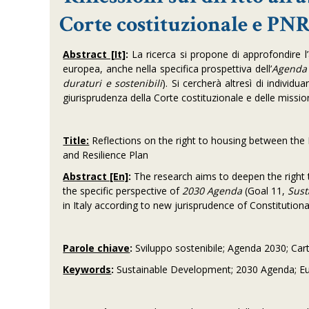
Corte costituzionale e PN
Abstract [It]
:
La ricerca si propone di approfondire l’a
europea, anche nella specifica prospettiva dell’
Agenda
duraturi e sostenibili
). Si cercherà altresì di individu
giurisprudenza della Corte costituzionale e delle missio
Title:
Reflections on the right to housing between the 
and Resilience Plan
Abstract [En]
:
The research aims to deepen the right 
the specific perspective of
2030 Agenda
(Goal 11,
Sust
in Italy according to new jurisprudence of Constitutio
Parole chiave
:
Sviluppo sostenibile; Agenda 2030; Cart
Keywords
:
Sustainable Development; 2030 Agenda; Eu