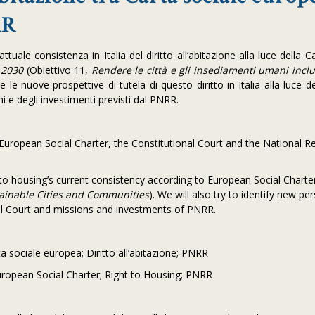
RR
ttuale consistenza in Italia del diritto all’abitazione alla luce della C
 2030
(Obiettivo 11,
Rendere le città e gli insediamenti umani inclusi
are le nuove prospettive di tutela di questo diritto in Italia alla luce d
ni e degli investimenti previsti dal PNRR.
European Social Charter, the Constitutional Court and the National R
to housing’s current consistency according to European Social Charter
ainable Cities and Communities
). We will also try to identify new pe
nal Court and missions and investments of PNRR.
a sociale europea; Diritto all’abitazione; PNRR
ropean Social Charter; Right to Housing; PNRR