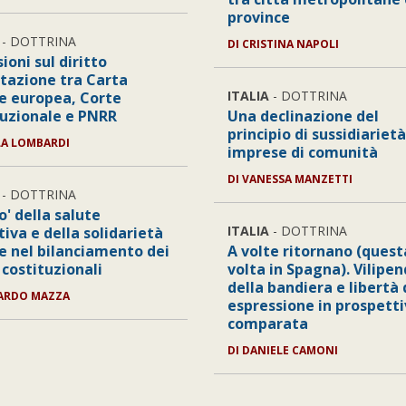
province
- DOTTRINA
DI
CRISTINA NAPOLI
sioni sul diritto
itazione tra Carta
ITALIA
- DOTTRINA
le europea, Corte
tuzionale e PNRR
Una declinazione del
principio di sussidiarietà
A LOMBARDI
imprese di comunità
DI
VANESSA MANZETTI
- DOTTRINA
so' della salute
ITALIA
- DOTTRINA
tiva e della solidarietà
le nel bilanciamento dei
A volte ritornano (quest
 costituzionali
volta in Spagna). Vilipen
della bandiera e libertà 
ARDO MAZZA
espressione in prospett
comparata
DI
DANIELE CAMONI