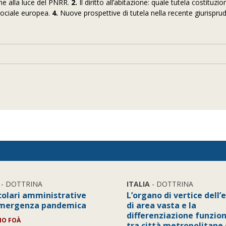
che alla luce del PNRR.
2.
Il diritto all’abitazione: quale tutela costituz
a sociale europea.
4.
Nuove prospettive di tutela nella recente giurispru
- DOTTRINA
ITALIA
- DOTTRINA
rcolari amministrative
L’organo di vertice dell’
emergenza pandemica
di area vasta e la
differenziazione funzio
IO FOÀ
tra città metropolitane 