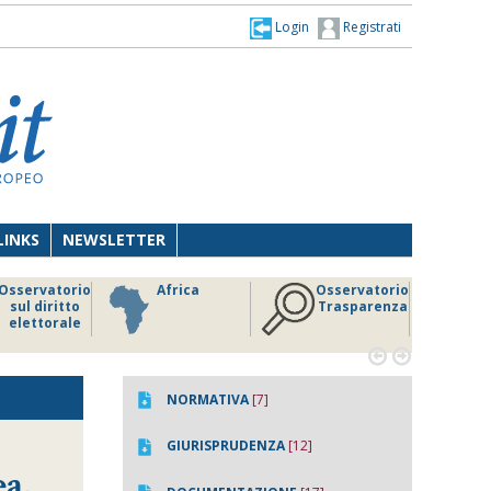
Login
Registrati
LINKS
NEWSLETTER
Osservatorio
Africa
Osservatorio
sul diritto
Trasparenza
elettorale


NORMATIVA
[7]
GIURISPRUDENZA
[12]
ea,