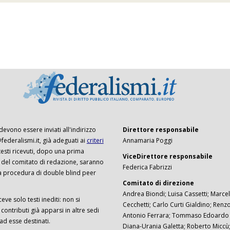
 devono essere inviati all'indirizzo
Direttore responsabile
ederalismi.it, già adeguati ai
criteri
Annamaria Poggi
I testi ricevuti, dopo una prima
ViceDirettore responsabile
 del comitato di redazione, saranno
Federica Fabrizzi
a procedura di double blind peer
Comitato di direzione
Andrea Biondi; Luisa Cassetti; Marcel
ceve solo testi inediti: non si
Cecchetti; Carlo Curti Gialdino; Ren
ontributi già apparsi in altre sedi
Antonio Ferrara; Tommaso Edoardo F
 ad esse destinati.
Diana-Urania Galetta; Roberto Miccù