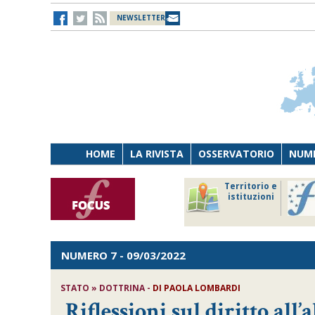
NEWSLETTER
HOME
LA RIVISTA
OSSERVATORIO
NUME
Lavoro
Osservatorio
Territorio e
Persona
di Diritto
istituzioni
Tecnologia
sanitario
NUMERO 7
- 09/03/2022
STATO » DOTTRINA -
DI
PAOLA LOMBARDI
Riflessioni sul diritto all