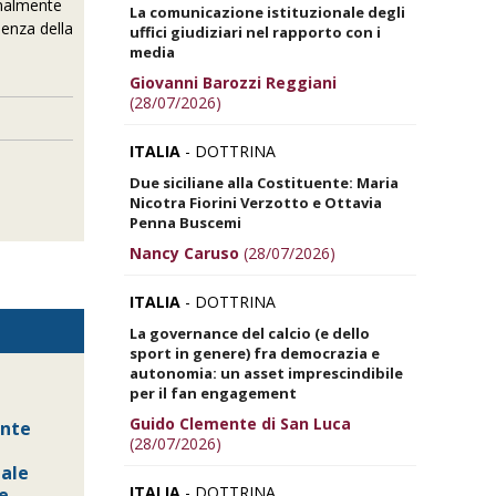
ionalmente
La comunicazione istituzionale degli
denza della
uffici giudiziari nel rapporto con i
media
Giovanni Barozzi Reggiani
(28/07/2026)
ITALIA
- DOTTRINA
Due siciliane alla Costituente: Maria
Nicotra Fiorini Verzotto e Ottavia
Penna Buscemi
Nancy Caruso
(28/07/2026)
ITALIA
- DOTTRINA
La governance del calcio (e dello
sport in genere) fra democrazia e
autonomia: un asset imprescindibile
per il fan engagement
Guido Clemente di San Luca
ente
(28/07/2026)
nale
ITALIA
- DOTTRINA
e