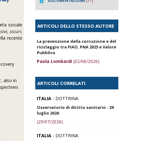
DOCUMENTAZIONE
[17]
arta sociale
ARTICOLI DELLO STESSO AUTORE
vi, sicuri,
ella recente
La prevenzione della corruzione e del
riciclaggio tra PIAO, PNA 2025 e Valore
Pubblico
Paola Lombardi
(02/06/2026)
ecovery
, also in
ARTICOLI CORRELATI
rspectives
ITALIA
- DOTTRINA
Osservatorio di diritto sanitario - 29
luglio 2026
(29/07/2026)
ITALIA
- DOTTRINA