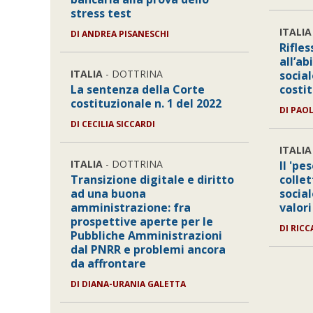
stress test
ITALIA
DI
ANDREA PISANESCHI
Rifles
all’ab
ITALIA
- DOTTRINA
socia
La sentenza della Corte
costi
costituzionale n. 1 del 2022
DI
PAOL
DI
CECILIA SICCARDI
ITALIA
ITALIA
- DOTTRINA
Il 'pe
Transizione digitale e diritto
collet
ad una buona
socia
amministrazione: fra
valori
prospettive aperte per le
DI
RICC
Pubbliche Amministrazioni
dal PNRR e problemi ancora
da affrontare
DI
DIANA-URANIA GALETTA