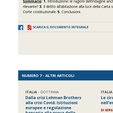
Sommario
: 1.
Introduzione: le ragioni dell’indagine an
rilevante?
3.
Il diritto all’abitazione alla luce della Cart
Corte costituzionale.
5.
Conclusioni.
SCARICA IL DOCUMENTO INTEGRALE
NUMERO 7 - ALTRI ARTICOLI
ITALIA
- DOTTRINA
ITALIA
Dalla crisi Lehman Brothers
Le ci
alla crisi Covid. Istituzioni
nell’
europee e regolazione
DI
SERG
bancaria alla prova dello