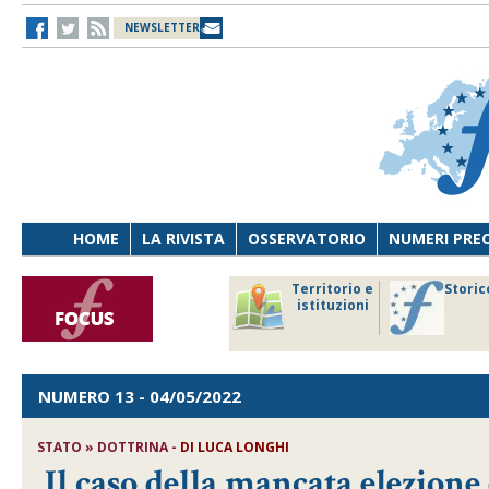
NEWSLETTER
HOME
LA RIVISTA
OSSERVATORIO
NUMERI PRE
avoro
Osservatorio
Territorio e
Storic
ersona
di Diritto
istituzioni
cnologia
sanitario
NUMERO 13
- 04/05/2022
STATO » DOTTRINA -
DI
LUCA LONGHI
Il caso della mancata elezione