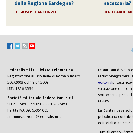
della Regione Sardegna?
necessaria?
DI
GIUSEPPE ARCONZO
DI
RICCARDO M
Federalismi.it - Rivista Telematica
I contributi devono es
Registrazione al Tribunale di Roma numero
redazione@federalism
202/2003 del 18.04.2003
editoriali
. I testi ri
ISSN 1826-3534
valutazione del comi
sottoposti a procedu
Società editoriale federalismi s.r.l.
review.
Via di Porta Pinciana, 6 00187 Roma
Partita IVA 09565351005
La Rivista riceve solo 
amministrazione@federalismi.it
pubblicano contributi
editoriali o ad esse d
Tutti gli articoli firm