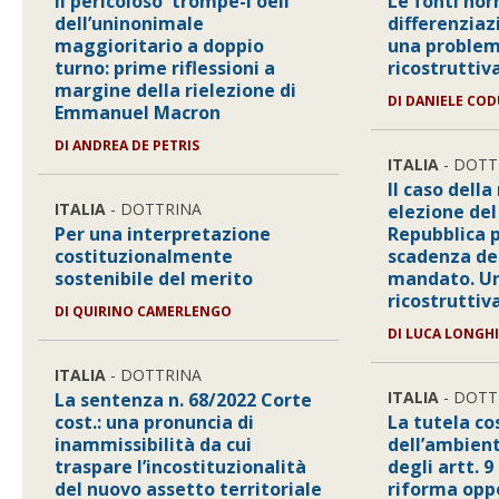
Il pericoloso 'trompe-l'oeil'
Le fonti nor
dell’uninonimale
differenziaz
maggioritario a doppio
una problem
turno: prime riflessioni a
ricostruttiv
margine della rielezione di
DI
DANIELE COD
Emmanuel Macron
DI
ANDREA DE PETRIS
ITALIA
- DOTT
Il caso dell
ITALIA
- DOTTRINA
elezione del
Per una interpretazione
Repubblica 
costituzionalmente
scadenza de
sostenibile del merito
mandato. Un
ricostruttiv
DI
QUIRINO CAMERLENGO
DI
LUCA LONGH
ITALIA
- DOTTRINA
ITALIA
- DOTT
La sentenza n. 68/2022 Corte
cost.: una pronuncia di
La tutela co
inammissibilità da cui
dell’ambient
traspare l’incostituzionalità
degli artt. 9
del nuovo assetto territoriale
riforma opp