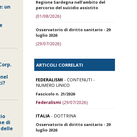
Regione Sardegna nell'ambito del
: un
percorso del suicidio assistito
(01/08/2026)
ne
Osservatorio di diritto sanitario - 29
luglio 2026
(29/07/2026)
Corp.
ARTICOLI CORRELATI
 nel
FEDERALISMI
- CONTENUTI -
ti?
NUMERO UNICO
Fascicolo n. 21/2026
Federalismi
(29/07/2026)
ITALIA
- DOTTRINA
zio
me di
Osservatorio di diritto sanitario - 29
 delle
luglio 2026