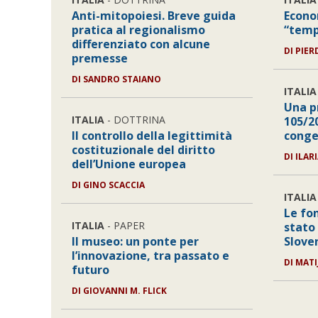
Anti-mitopoiesi. Breve guida
Econo
pratica al regionalismo
“temp
differenziato con alcune
DI
PIER
premesse
DI
SANDRO STAIANO
ITALIA
Una pr
ITALIA
- DOTTRINA
105/20
Il controllo della legittimità
conge
costituzionale del diritto
DI
ILAR
dell’Unione europea
DI
GINO SCACCIA
ITALIA
Le fon
ITALIA
- PAPER
stato
Il museo: un ponte per
Slove
l’innovazione, tra passato e
DI
MATI
futuro
DI
GIOVANNI M. FLICK