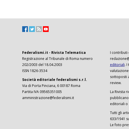
Federalismi.it - Rivista Telematica
I contributi
Registrazione al Tribunale di Roma numero
redazione@f
202/2003 del 18.04.2003
editoriali
. 
ISSN 1826-3534
valutazione
sottoposti 
Società editoriale federalismi s.r.l.
review.
Via di Porta Pinciana, 6 00187 Roma
Partita IVA 09565351005
La Rivista ri
amministrazione@federalismi.it
pubblicano c
editoriali o
Tutti gli ar
633/1941 sul
Le foto pre