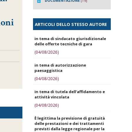
DOCUMENTAZIONE
[19]
ioni
ARTICOLI DELLO STESSO AUTORE
in tema di sindacato giurisdizionale
delle offerte tecniche di gara
(04/08/2026)
in tema di autorizzazione
paesaggistica
(04/08/2026)
in tema di tutela dell'affidamento e
attività vincolata
(04/08/2026)
È legittima la previsione di gratuità
delle prestazioni e dei trattamenti
previsti dalla legge regionale per la