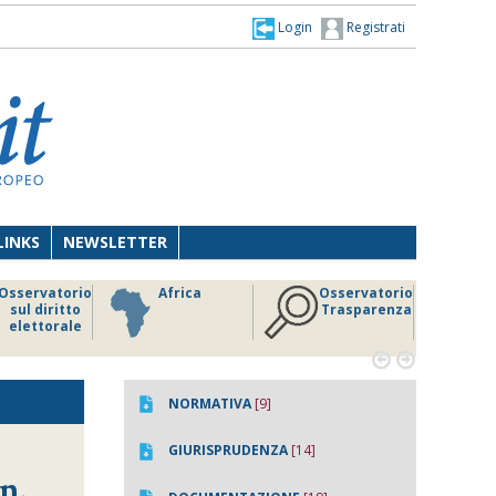
Login
Registrati
LINKS
NEWSLETTER
Osservatorio
Africa
Osservatorio
sul diritto
Trasparenza
elettorale


NORMATIVA
[9]
GIURISPRUDENZA
[14]
n.