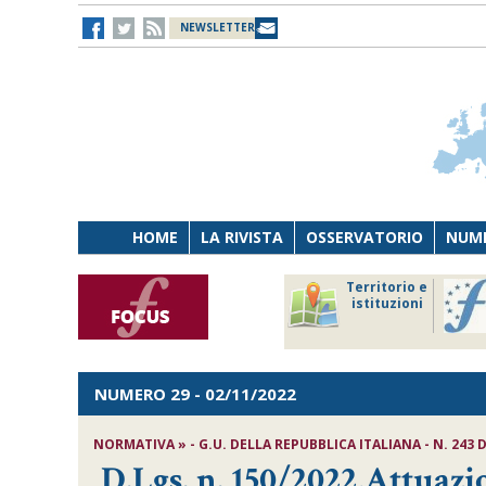
NEWSLETTER
HOME
LA RIVISTA
OSSERVATORIO
NUME
Lavoro
Osservatorio
Territorio e
Persona
di Diritto
istituzioni
Tecnologia
sanitario
NUMERO 29
- 02/11/2022
NORMATIVA » - G.U. DELLA REPUBBLICA ITALIANA - N. 243 D
D.Lgs. n. 150/2022,Attuazio