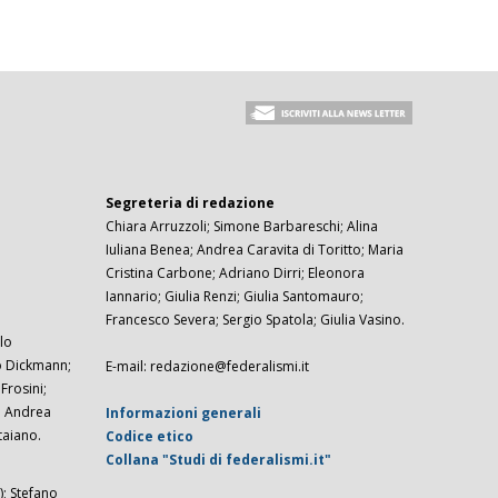
Segreteria di redazione
Chiara Arruzzoli; Simone Barbareschi; Alina
Iuliana Benea; Andrea Caravita di Toritto; Maria
Cristina Carbone; Adriano Dirri; Eleonora
Iannario; Giulia Renzi; Giulia Santomauro;
Francesco Severa; Sergio Spatola; Giulia Vasino.
lo
zo Dickmann;
E-mail: redazione@federalismi.it
rosini;
; Andrea
Informazioni generali
taiano.
Codice etico
Collana "Studi di federalismi.it"
; Stefano