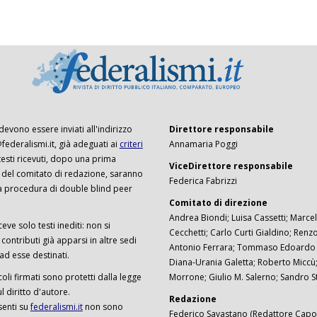
 devono essere inviati all'indirizzo
Direttore responsabile
ederalismi.it, già adeguati ai
criteri
Annamaria Poggi
I testi ricevuti, dopo una prima
ViceDirettore responsabile
 del comitato di redazione, saranno
Federica Fabrizzi
a procedura di double blind peer
Comitato di direzione
Andrea Biondi; Luisa Cassetti; Marcel
ceve solo testi inediti: non si
Cecchetti; Carlo Curti Gialdino; Ren
ontributi già apparsi in altre sedi
Antonio Ferrara; Tommaso Edoardo F
 ad esse destinati.
Diana-Urania Galetta; Roberto Miccù
ticoli firmati sono protetti dalla legge
Morrone; Giulio M. Salerno; Sandro S
 diritto d'autore.
Redazione
senti su
federalismi.it
non sono
Federico Savastano (Redattore Capo)