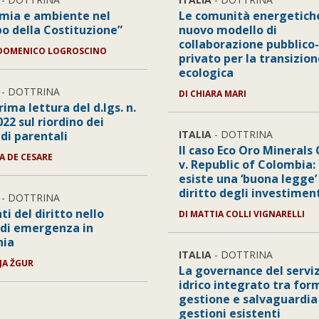
mia e ambiente nel
Le comunità energetiche
o della Costituzione”
nuovo modello di
collaborazione pubblico-
DOMENICO LOGROSCINO
privato per la transizio
ecologica
- DOTTRINA
DI
CHIARA MARI
ima lettura del d.lgs. n.
22 sul riordino dei
ITALIA
- DOTTRINA
di parentali
Il caso Eco Oro Minerals 
IA DE CESARE
v. Republic of Colombia:
esiste una ‘buona legge’
diritto degli investimen
- DOTTRINA
ti del diritto nello
DI
MATTIA COLLI VIGNARELLI
 di emergenza in
nia
ITALIA
- DOTTRINA
JA ŽGUR
La governance del servi
idrico integrato tra for
gestione e salvaguardia
gestioni esistenti