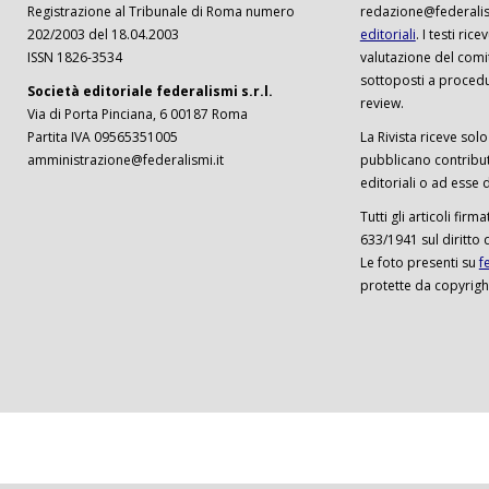
Registrazione al Tribunale di Roma numero
redazione@federalism
202/2003 del 18.04.2003
editoriali
. I testi ri
ISSN 1826-3534
valutazione del comi
sottoposti a procedu
Società editoriale federalismi s.r.l.
review.
Via di Porta Pinciana, 6 00187 Roma
Partita IVA 09565351005
La Rivista riceve solo 
amministrazione@federalismi.it
pubblicano contributi
editoriali o ad esse d
Tutti gli articoli firm
633/1941 sul diritto 
Le foto presenti su
f
protette da copyrigh