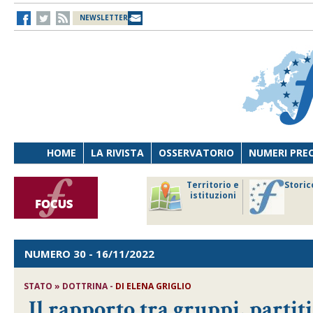
NEWSLETTER
HOME
LA RIVISTA
OSSERVATORIO
NUMERI PRE
avoro
Osservatorio
Territorio e
Storic
ersona
di Diritto
istituzioni
cnologia
sanitario
NUMERO 30
- 16/11/2022
STATO » DOTTRINA -
DI
ELENA GRIGLIO
Il rapporto tra gruppi, partiti