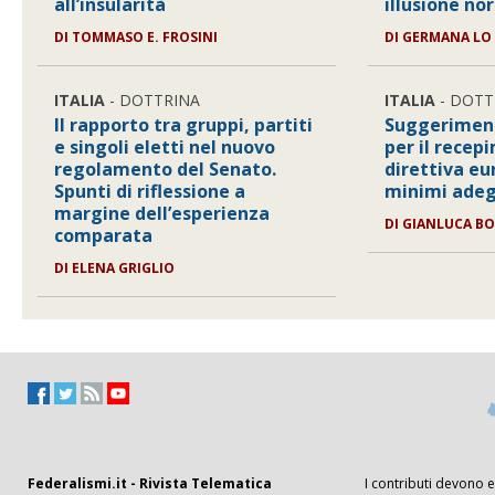
all’insularità
illusione no
DI
TOMMASO E. FROSINI
DI
GERMANA LO 
ITALIA
- DOTTRINA
ITALIA
- DOTT
Il rapporto tra gruppi, partiti
Suggerimenti
e singoli eletti nel nuovo
per il recep
regolamento del Senato.
direttiva eu
Spunti di riflessione a
minimi adeg
margine dell’esperienza
DI
GIANLUCA B
comparata
DI
ELENA GRIGLIO
Federalismi.it - Rivista Telematica
I contributi devono es