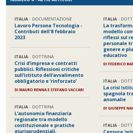
ITALIA
- DOCUMENTAZIONE
ITALIA
- DOTT
Lavoro Persona Tecnologia -
La trasform
Contributi dell'8 febbraio
modello conv
2023
riflessi sul
personale tr
genere e pl
educativo
ITALIA
- DOTTRINA
Crisi d’impresa e contratti
DI
FEDERICO BA
pubblici. Riflessioni critiche
sull’istituto dell’avvalimento
obbligatorio e ‘rinforzato’
ITALIA
- DOTT
La crisi isti
DI
MAURO RENNA E STEFANO VACCARI
spagnola tra
anomalie
ITALIA
- DOTTRINA
DI
GIUSEPPE NA
L’autonomia finanziaria
regionale tra modello
costituzionale e pratiche
ITALIA
- DOTT
giurisprudenziali.
Censura 'pri