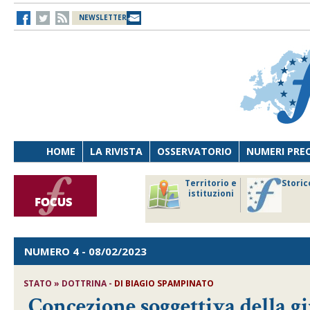
NEWSLETTER
HOME
LA RIVISTA
OSSERVATORIO
NUMERI PRE
avoro
Osservatorio
Territorio e
Storic
ersona
di Diritto
istituzioni
cnologia
sanitario
NUMERO 4
- 08/02/2023
STATO » DOTTRINA -
DI
BIAGIO SPAMPINATO
Concezione soggettiva della g