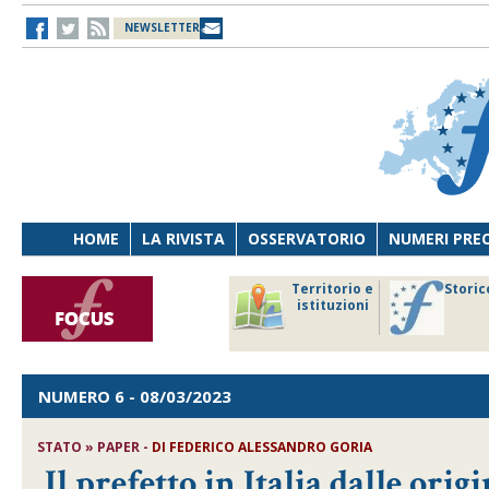
NEWSLETTER
HOME
LA RIVISTA
OSSERVATORIO
NUMERI PRE
avoro
Osservatorio
Territorio e
Storic
ersona
di Diritto
istituzioni
cnologia
sanitario
NUMERO 6
- 08/03/2023
STATO » PAPER -
DI
FEDERICO ALESSANDRO GORIA
Il prefetto in Italia dalle orig