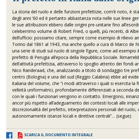
La storia del ruolo e delle funzioni prefettizie, com’è noto, è st
degli anni ’60 ed è pertanto abbastanza nota nelle sue linee gene
le sue attribuzioni ebbero dalle origini pre-unitarie fino all’esor
celeberrimo volume di Robert Fried, o quelli, più recenti, di Albert
dell’ufficio: possiamo citare, sempre come esempio di rilievo anc
Torino dal 1861 al 1943, ma anche quello a cura di Marco de Nic
una serie di studi sul ruolo di singole figure, come ad esempi
prefetto di Perugia all’epoca della Repubblica Sociale. Rimarr
dell’attività prefettizia, attraverso lo spoglio attento dei fondi a
Nico Randeraad, che, analizzando a titolo di sondaggio tre prefet
centro (Bologna) e una del sud (Reggio Calabria) ebbe ad evide
italiana del volume, che “i modi attraverso i quali si esercita la
velleità uniformatrici, profondamente differenziati a seconda del
con le quali i funzionari vengono in contatto. Emergono, innanzit
ancor più rispetto all’adeguamento dei contesti locali alle imperi
discrezionalità del prefetto, interpretazioni personali del ruolo
autonomamente istanze locali e direttive centrali”… (segue)
SCARICA IL DOCUMENTO INTEGRALE