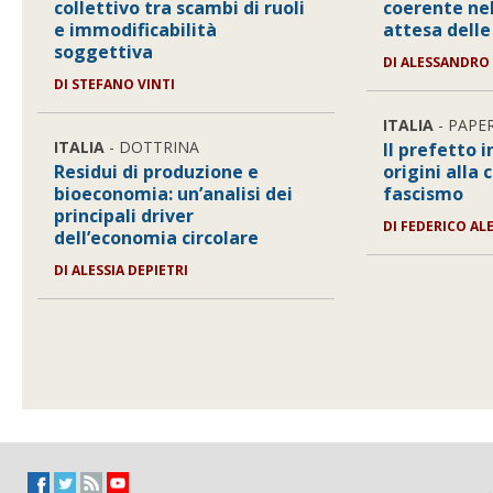
collettivo tra scambi di ruoli
coerente ne
e immodificabilità
attesa delle
soggettiva
DI
ALESSANDRO
DI
STEFANO VINTI
ITALIA
- PAPE
ITALIA
- DOTTRINA
Il prefetto i
Residui di produzione e
origini alla 
bioeconomia: un’analisi dei
fascismo
principali driver
DI
FEDERICO AL
dell’economia circolare
DI
ALESSIA DEPIETRI