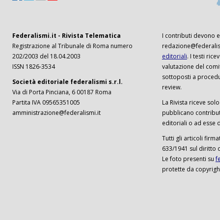
Federalismi.it - Rivista Telematica
I contributi devono es
Registrazione al Tribunale di Roma numero
redazione@federalism
202/2003 del 18.04.2003
editoriali
. I testi ri
ISSN 1826-3534
valutazione del comi
sottoposti a procedu
Società editoriale federalismi s.r.l.
review.
Via di Porta Pinciana, 6 00187 Roma
Partita IVA 09565351005
La Rivista riceve solo 
amministrazione@federalismi.it
pubblicano contributi
editoriali o ad esse d
Tutti gli articoli firm
633/1941 sul diritto 
Le foto presenti su
f
protette da copyrigh