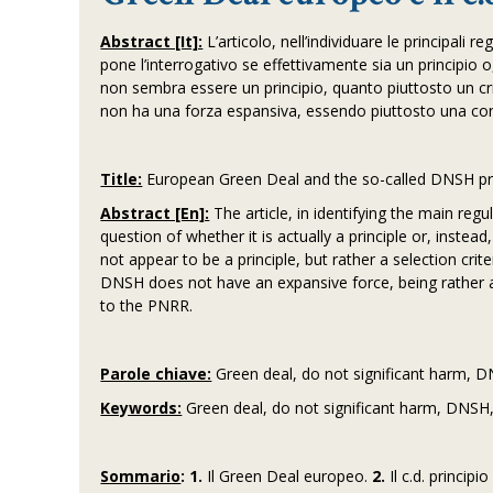
Abstract [It]:
L’articolo, nell’individuare le principali r
pone l’interrogativo se effettivamente sia un principio
non sembra essere un principio, quanto piuttosto un crite
non ha una forza espansiva, essendo piuttosto una cond
Title:
European Green Deal and the so-called DNSH pri
Abstract [En]:
The article, in identifying the main reg
question of whether it is actually a principle or, inste
not appear to be a principle, but rather a selection crit
DNSH does not have an expansive force, being rather a 
to the PNRR.
Parole chiave:
Green deal, do not significant harm, DN
Keywords:
Green deal, do not significant harm, DNSH, n
Sommario
: 1.
Il Green Deal europeo.
2.
Il c.d. princip