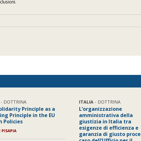
lusioni.
- DOTTRINA
ITALIA
- DOTTRINA
lidarity Principle as a
L’organizzazione
ng Principle in the EU
amministrativa della
h Policies
giustizia in Italia tra
esigenze di efficienza e
E PISAPIA
garanzia di giusto proces
caso dell’Ufficio per il