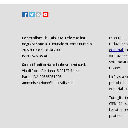
Federalismi.it - Rivista Telematica
I contributi
Registrazione al Tribunale di Roma numero
redazione@f
202/2003 del 18.04.2003
editoriali
. 
ISSN 1826-3534
valutazione
sottoposti 
Società editoriale federalismi s.r.l.
review.
Via di Porta Pinciana, 6 00187 Roma
Partita IVA 09565351005
La Rivista ri
amministrazione@federalismi.it
pubblicano c
editoriali o
Tutti gli ar
633/1941 sul
Le foto pre
protette da