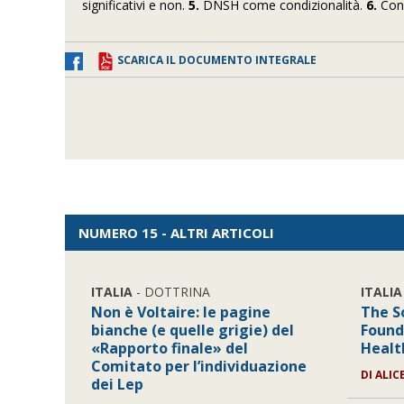
significativi e non.
5.
DNSH come condizionalità.
6.
Conc
SCARICA IL DOCUMENTO INTEGRALE
NUMERO 15 - ALTRI ARTICOLI
ITALIA
- DOTTRINA
ITALIA
Non è Voltaire: le pagine
The So
bianche (e quelle grigie) del
Foundi
«Rapporto finale» del
Healt
Comitato per l’individuazione
DI
ALIC
dei Lep