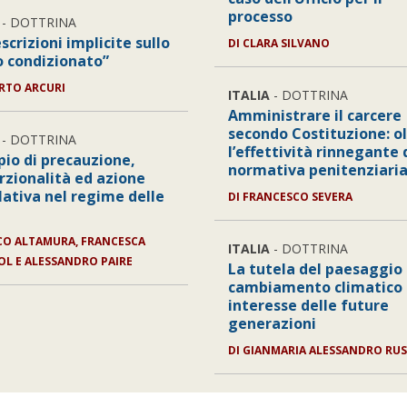
processo
- DOTTRINA
scrizioni implicite sullo
DI
CLARA SILVANO
o condizionato”
RTO ARCURI
ITALIA
- DOTTRINA
Amministrare il carcere
secondo Costituzione: o
- DOTTRINA
l’effettività rinnegante 
pio di precauzione,
normativa penitenziari
rzionalità ed azione
lativa nel regime delle
DI
FRANCESCO SEVERA
e
O ALTAMURA, FRANCESCA
ITALIA
- DOTTRINA
L E ALESSANDRO PAIRE
La tutela del paesaggio 
cambiamento climatico 
interesse delle future
generazioni
DI
GIANMARIA ALESSANDRO RUS