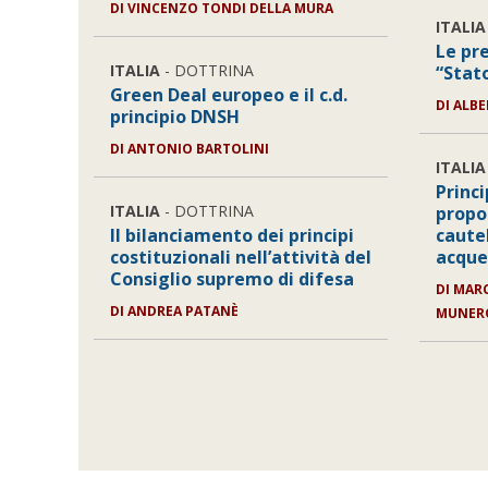
DI
VINCENZO TONDI DELLA MURA
ITALIA
Le pre
ITALIA
- DOTTRINA
“Stat
Green Deal europeo e il c.d.
DI
ALBE
principio DNSH
DI
ANTONIO BARTOLINI
ITALIA
Princi
ITALIA
- DOTTRINA
propo
Il bilanciamento dei principi
caute
costituzionali nell’attività del
acqu
Consiglio supremo di difesa
DI
MARC
DI
ANDREA PATANÈ
MUNERO