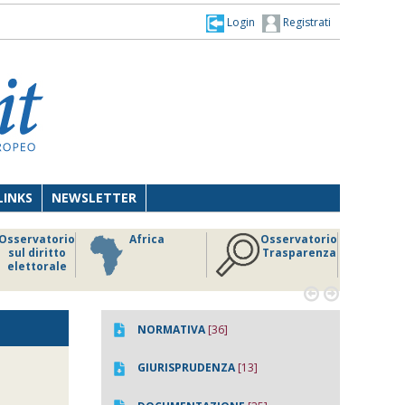
Login
Registrati
LINKS
NEWSLETTER
Osservatorio
Africa
Osservatorio
sul diritto
Trasparenza
elettorale


NORMATIVA
[36]
GIURISPRUDENZA
[13]