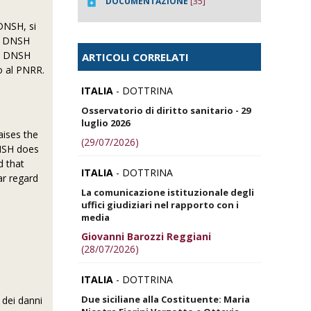
DOCUMENTAZIONE
[35]
DNSH, si
he DNSH
che DNSH
ARTICOLI CORRELATI
o al PNRR.
ITALIA
- DOTTRINA
Osservatorio di diritto sanitario - 29
luglio 2026
aises the
(29/07/2026)
DNSH does
d that
ITALIA
- DOTTRINA
ar regard
La comunicazione istituzionale degli
uffici giudiziari nel rapporto con i
media
Giovanni Barozzi Reggiani
(28/07/2026)
ITALIA
- DOTTRINA
Due siciliane alla Costituente: Maria
 dei danni