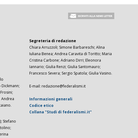
Segreteria di redazione
Chiara Arruzzoli; Simone Barbareschi; Alina
Iuliana Benea; Andrea Caravita di Toritto; Maria
Cristina Carbone; Adriano Dirri; Eleonora
Iannario; Giulia Renzi; Giulia Santomauro;
Francesco Severa; Sergio Spatola; Giulia Vasino.
lo
zo Dickmann;
E-mail: redazione@federalismi.it
rosini;
; Andrea
Informazioni generali
taiano.
Codice etico
Collana "Studi di federalismi.it"
; Stefano
tolino;
erina