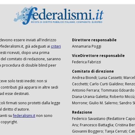
 devono essere inviati all'indirizzo
Direttore responsabile
ederalismi.it, già adeguati ai
criteri
Annamaria Poggi
I testi ricevuti, dopo una prima
ViceDirettore responsabile
 del comitato di redazione, saranno
Federica Fabrizzi
a procedura di double blind peer
Comitato di direzione
Andrea Biondi; Luisa Cassetti; Marcel
ceve solo testi inediti: non si
Cecchetti; Carlo Curti Gialdino; Ren
ontributi già apparsi in altre sedi
Antonio Ferrara; Tommaso Edoardo F
 ad esse destinati.
Diana-Urania Galetta; Roberto Miccù
ticoli firmati sono protetti dalla legge
Morrone; Giulio M. Salerno; Sandro S
 diritto d'autore.
Redazione
senti su
federalismi.it
non sono
Federico Savastano (Redattore Capo)
 copyright.
Aru; Francesco Battaglia; Cristina Ber
Giovanni Boggero; Tanja Cerruti; Cat