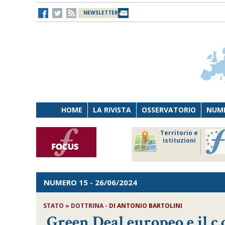
NEWSLETTER
HOME
LA RIVISTA
OSSERVATORIO
NUME
Lavoro
Osservatorio
Territorio e
Persona
di Diritto
istituzioni
Tecnologia
sanitario
NUMERO 15
- 26/06/2024
STATO » DOTTRINA -
DI
ANTONIO BARTOLINI
Green Deal europeo e il c