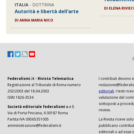
ITALIA
- DOTTRINA
DI
ELENA RIVIEC
Autorità e libertà dell’arte
DI
ANNA MARIA NICO
Federalismi.it - Rivista Telematica
I contributi devono es
Registrazione al Tribunale di Roma numero
redazione@federalism
202/2003 del 18.04.2003
editoriali
. I testi ri
ISSN 1826-3534
valutazione del comi
sottoposti a procedu
Società editoriale federalismi s.r.l.
review.
Via di Porta Pinciana, 6 00187 Roma
Partita IVA 09565351005
La Rivista riceve solo 
amministrazione@federalismi.it
pubblicano contributi
editoriali o ad esse d