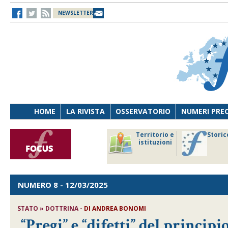
NEWSLETTER
HOME
LA RIVISTA
OSSERVATORIO
NUMERI PRE
avoro
Osservatorio
Territorio e
Storic
ersona
di Diritto
istituzioni
cnologia
sanitario
NUMERO 8
- 12/03/2025
STATO » DOTTRINA -
DI
ANDREA BONOMI
“Pregi” e “difetti” del principi