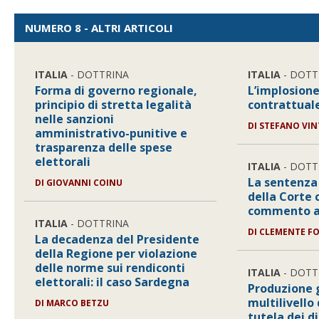
NUMERO 8 - ALTRI ARTICOLI
ITALIA
- DOTTRINA
ITALIA
- DOTT
Forma di governo regionale,
L’implosione
principio di stretta legalità
contrattual
nelle sanzioni
DI
STEFANO VIN
amministrativo-punitive e
trasparenza delle spese
elettorali
ITALIA
- DOTT
La sentenza 
DI
GIOVANNI COINU
della Corte 
commento a 
ITALIA
- DOTTRINA
DI
CLEMENTE FO
La decadenza del Presidente
della Regione per violazione
delle norme sui rendiconti
ITALIA
- DOTT
elettorali: il caso Sardegna
Produzione 
multilivello
DI
MARCO BETZU
tutela dei di