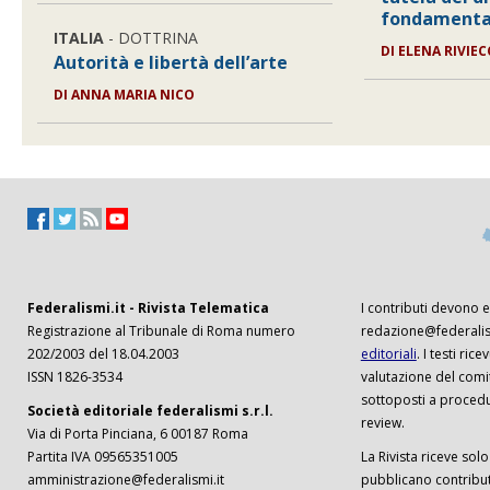
fondamenta
ITALIA
- DOTTRINA
DI
ELENA RIVIEC
Autorità e libertà dell’arte
DI
ANNA MARIA NICO
Federalismi.it - Rivista Telematica
I contributi devono es
Registrazione al Tribunale di Roma numero
redazione@federalism
202/2003 del 18.04.2003
editoriali
. I testi ri
ISSN 1826-3534
valutazione del comi
sottoposti a procedu
Società editoriale federalismi s.r.l.
review.
Via di Porta Pinciana, 6 00187 Roma
Partita IVA 09565351005
La Rivista riceve solo 
amministrazione@federalismi.it
pubblicano contributi