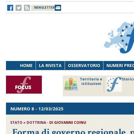
NEWSLETTER
HOME
LA RIVISTA
OSSERVATORIO
NUMERI PRE
avoro
Osservatorio
Territorio e
Storic
ersona
di Diritto
istituzioni
cnologia
sanitario
NUMERO 8
- 12/03/2025
STATO » DOTTRINA -
DI
GIOVANNI COINU
Forma di governo regionale, pr