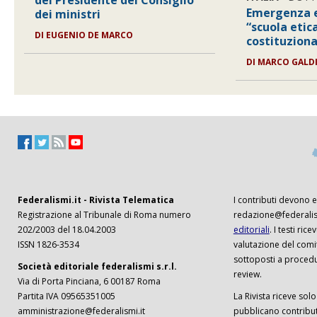
del Presidente del Consiglio
Emergenza e
dei ministri
“scuola etica”
DI
EUGENIO DE MARCO
costituziona
DI
MARCO GALD
Federalismi.it - Rivista Telematica
I contributi devono es
Registrazione al Tribunale di Roma numero
redazione@federalism
202/2003 del 18.04.2003
editoriali
. I testi ri
ISSN 1826-3534
valutazione del comi
sottoposti a procedu
Società editoriale federalismi s.r.l.
review.
Via di Porta Pinciana, 6 00187 Roma
Partita IVA 09565351005
La Rivista riceve solo 
amministrazione@federalismi.it
pubblicano contributi