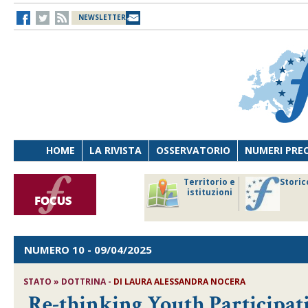
NEWSLETTER
HOME
LA RIVISTA
OSSERVATORIO
NUMERI PRE
avoro
Osservatorio
Territorio e
Storic
ersona
di Diritto
istituzioni
cnologia
sanitario
NUMERO 10
- 09/04/2025
STATO » DOTTRINA -
DI
LAURA ALESSANDRA NOCERA
Re-thinking Youth Participa