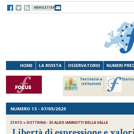
NEWSLETTER
HOME
LA RIVISTA
OSSERVATORIO
NUMERI PRE
avoro
Osservatorio
Territorio e
Storic
ersona
di Diritto
istituzioni
cnologia
sanitario
NUMERO 13
- 07/05/2025
STATO » DOTTRINA -
DI
ALDO IANNOTTI DELLA VALLE
Libertà di espressione e valor