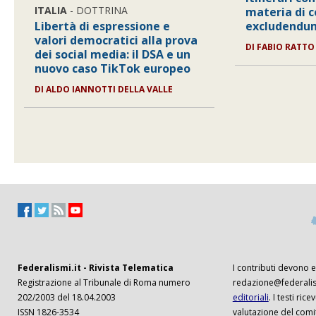
ITALIA
- DOTTRINA
materia di 
Libertà di espressione e
excludendum
valori democratici alla prova
DI
FABIO RATTO
dei social media: il DSA e un
nuovo caso TikTok europeo
DI
ALDO IANNOTTI DELLA VALLE
Federalismi.it - Rivista Telematica
I contributi devono es
Registrazione al Tribunale di Roma numero
redazione@federalism
202/2003 del 18.04.2003
editoriali
. I testi ri
ISSN 1826-3534
valutazione del comi