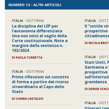
NUMERO 13 - ALTRI ARTICOLI
ITALIA
- DOTTRINA
ITALIA
- DOTT
La disciplina dei LEP per
Il “sottile v
l’autonomia differenziata
prospettive 
(ma non solo) al vaglio della
cittadinanza
Corte costituzionale. Note a
DI
NICOLA BRUT
margine della sentenza n.
192/2024
ITALIA
- DOTT
DI
PAOLA TORRETTA
Stati Uniti,
Germania e I
ITALIA
- DOTTRINA
prospettive
Prime riflessioni sul concetto
sull’interru
di forma a partire dal ricorso
gravidanza
straordinario al Capo dello
DI
DENISE SCHL
Stato
DI
CHIARA CASTALDO
ITALIA
- DOTT
Itinerari co