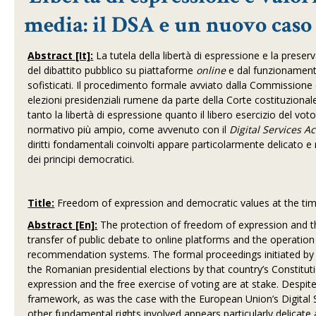
media: il DSA e un nuovo cas
Abstract [It]:
La tutela della libertà di espressione e la pres
del dibattito pubblico su piattaforme
online
e dal funzionament
sofisticati. Il procedimento formale avviato dalla Commissione 
elezioni presidenziali rumene da parte della Corte costituziona
tanto la libertà di espressione quanto il libero esercizio del vot
normativo più ampio, come avvenuto con il
Digital Services Ac
diritti fondamentali coinvolti appare particolarmente delicato e r
dei principi democratici.
Title:
Freedom of expression and democratic values at the ti
Abstract [En]:
The protection of freedom of expression and 
transfer of public debate to online platforms and the operation
recommendation systems. The formal proceedings initiated by
the Romanian presidential elections by that country’s Constitut
expression and the free exercise of voting are at stake. Despite
framework, as was the case with the European Union’s Digital
other fundamental rights involved appears particularly delicat