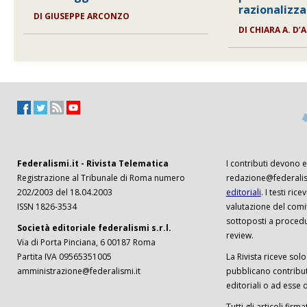
razionalizz
DI
GIUSEPPE ARCONZO
DI
CHIARA A. D
Federalismi.it - Rivista Telematica
I contributi devono es
Registrazione al Tribunale di Roma numero
redazione@federalism
202/2003 del 18.04.2003
editoriali
. I testi ri
ISSN 1826-3534
valutazione del comi
sottoposti a procedu
Società editoriale federalismi s.r.l.
review.
Via di Porta Pinciana, 6 00187 Roma
Partita IVA 09565351005
La Rivista riceve solo 
amministrazione@federalismi.it
pubblicano contributi
editoriali o ad esse d
Tutti gli articoli firm