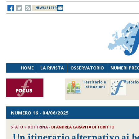
NEWSLETTER
HOME
LA RIVISTA
OSSERVATORIO
NUMERI PRE
avoro
Osservatorio
Territorio e
Storic
ersona
di Diritto
istituzioni
cnologia
sanitario
NUMERO 16
- 04/06/2025
STATO » DOTTRINA -
DI
ANDREA CARAVITA DI TORITTO
Un itinerario alternativo ai b