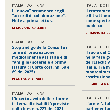
ITALIA
- DOTTRINA
ITALIA
- DOTT
Il “nuovo” strumento degli
Il trattamen
“accordi di collaborazione”.
e il trattam
Note a prima lettura
come species
pubblico
DI
GIOVANNI GALLONE
DI
EMANUELE C
ITALIA
- DOTTRINA
ITALIA
- DOTT
Stop and go della Consulta in
tema di procreazione
Il ruolo del
medicalmente assistita e di
nella fase g
famiglia (noterelle a prima
dell’Esecuti
lettura di Corte cost. nn. 68 e
Italia. Tra m
69 del 2025)
manteniment
costituziona
DI
ANTONIO RUGGERI
DI
ISABELLA MAR
ITALIA
- DOTTRINA
ITALIA
- DOTT
L’incerto avvio delle riforme
in tema di disabilità previste
L'arme fatal
dalla legge n. 227 del 2021
parlamenta