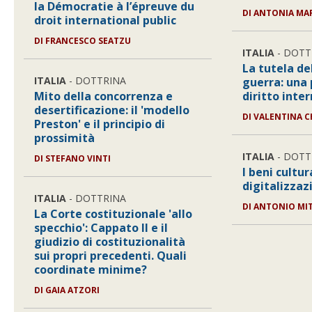
la Démocratie à l’épreuve du
DI
ANTONIA MAR
droit international public
DI
FRANCESCO SEATZU
ITALIA
- DOTT
La tutela del
ITALIA
- DOTTRINA
guerra: una 
Mito della concorrenza e
diritto inte
desertificazione: il 'modello
DI
VALENTINA C
Preston' e il principio di
prossimità
ITALIA
- DOTT
DI
STEFANO VINTI
I beni cultur
digitalizzaz
ITALIA
- DOTTRINA
DI
ANTONIO MI
La Corte costituzionale 'allo
specchio': Cappato II e il
giudizio di costituzionalità
sui propri precedenti. Quali
coordinate minime?
DI
GAIA ATZORI