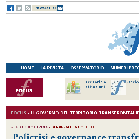
NEWSLETTER
HOME
LA RIVISTA
OSSERVATORIO
NUMERI PRE
avoro
Osservatorio
Territorio e
Storic
ersona
di Diritto
istituzioni
cnologia
sanitario
FOCUS
-
IL GOVERNO DEL TERRITORIO TRANSFRONTALI
STATO » DOTTRINA -
DI
RAFFAELLA COLETTI
Policrisi e governance transfr