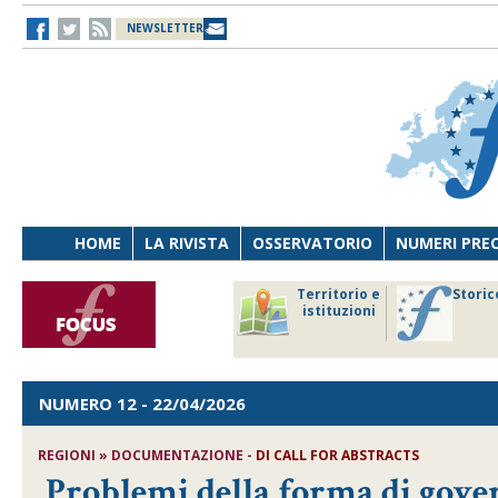
NEWSLETTER
HOME
LA RIVISTA
OSSERVATORIO
NUMERI PRE
avoro
Osservatorio
Territorio e
Storic
ersona
di Diritto
istituzioni
cnologia
sanitario
NUMERO 12
- 22/04/2026
REGIONI » DOCUMENTAZIONE -
DI
CALL FOR ABSTRACTS
Problemi della forma di gove