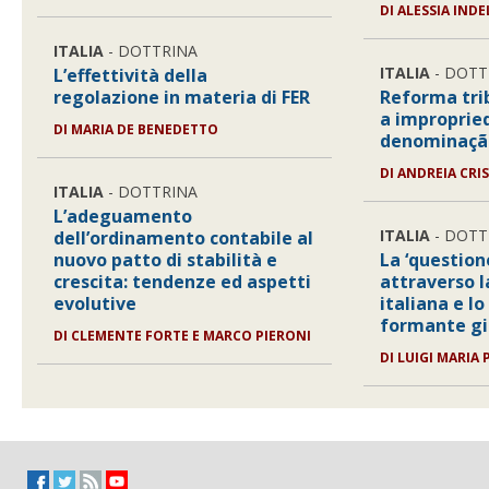
DI
ALESSIA IND
ITALIA
- DOTTRINA
ITALIA
- DOTT
L’effettività della
regolazione in materia di FER
Reforma trib
a improprie
DI
MARIA DE BENEDETTO
denominação
DI
ANDREIA CRI
ITALIA
- DOTTRINA
L’adeguamento
ITALIA
- DOTT
dell’ordinamento contabile al
nuovo patto di stabilità e
La ‘question
crescita: tendenze ed aspetti
attraverso l
evolutive
italiana e lo
formante gi
DI
CLEMENTE FORTE E MARCO PIERONI
DI
LUIGI MARIA 