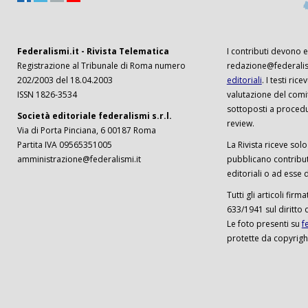
Federalismi.it - Rivista Telematica
I contributi devono es
Registrazione al Tribunale di Roma numero
redazione@federalism
202/2003 del 18.04.2003
editoriali
. I testi ri
ISSN 1826-3534
valutazione del comi
sottoposti a procedu
Società editoriale federalismi s.r.l.
review.
Via di Porta Pinciana, 6 00187 Roma
Partita IVA 09565351005
La Rivista riceve solo 
amministrazione@federalismi.it
pubblicano contributi
editoriali o ad esse d
Tutti gli articoli firm
633/1941 sul diritto 
Le foto presenti su
f
protette da copyrigh