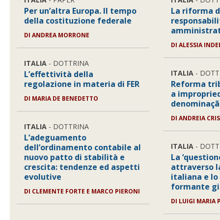
Per un’altra Europa. Il tempo
La riforma d
della costituzione federale
responsabili
amministrat
DI
ANDREA MORRONE
DI
ALESSIA IND
ITALIA
- DOTTRINA
ITALIA
- DOTT
L’effettività della
regolazione in materia di FER
Reforma trib
a improprie
DI
MARIA DE BENEDETTO
denominação
DI
ANDREIA CRI
ITALIA
- DOTTRINA
L’adeguamento
ITALIA
- DOTT
dell’ordinamento contabile al
nuovo patto di stabilità e
La ‘question
crescita: tendenze ed aspetti
attraverso l
evolutive
italiana e lo
formante gi
DI
CLEMENTE FORTE E MARCO PIERONI
DI
LUIGI MARIA 