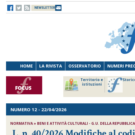
NEWSLETTER
HOME
LA RIVISTA
OSSERVATORIO
NUMERI PRE
avoro
Osservatorio
Territorio e
Storic
ersona
di Diritto
istituzioni
cnologia
sanitario
NUMERO 12
- 22/04/2026
NORMATIVA » BENI E ATTIVITÀ CULTURALI - G.U. DELLA REPUBBLICA 
L. n. 40/2026,Modifiche al codi