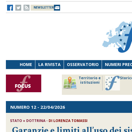
NEWSLETTER
HOME
LA RIVISTA
OSSERVATORIO
NUMERI PRE
avoro
Osservatorio
Territorio e
Storic
ersona
di Diritto
istituzioni
cnologia
sanitario
NUMERO 12
- 22/04/2026
STATO » DOTTRINA -
DI
LORENZA TOMASSI
Garanzie e limiti all’uso dei si