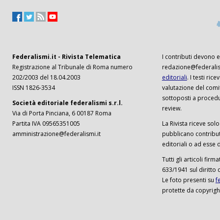
Federalismi.it - Rivista Telematica
I contributi devono es
Registrazione al Tribunale di Roma numero
redazione@federalism
202/2003 del 18.04.2003
editoriali
. I testi ri
ISSN 1826-3534
valutazione del comi
sottoposti a procedu
Società editoriale federalismi s.r.l.
review.
Via di Porta Pinciana, 6 00187 Roma
Partita IVA 09565351005
La Rivista riceve solo 
amministrazione@federalismi.it
pubblicano contributi
editoriali o ad esse d
Tutti gli articoli firm
633/1941 sul diritto 
Le foto presenti su
f
protette da copyrigh