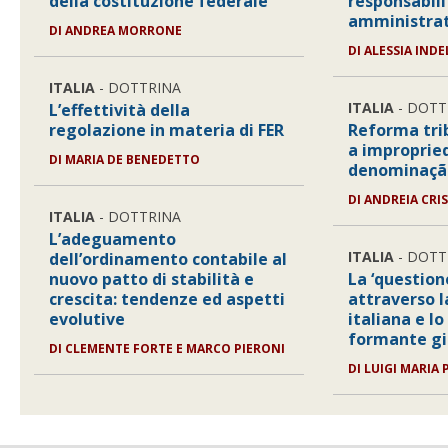
della costituzione federale
responsabili
amministrat
DI
ANDREA MORRONE
DI
ALESSIA IND
ITALIA
- DOTTRINA
ITALIA
- DOTT
L’effettività della
regolazione in materia di FER
Reforma trib
a improprie
DI
MARIA DE BENEDETTO
denominação
DI
ANDREIA CRI
ITALIA
- DOTTRINA
L’adeguamento
ITALIA
- DOTT
dell’ordinamento contabile al
nuovo patto di stabilità e
La ‘question
crescita: tendenze ed aspetti
attraverso l
evolutive
italiana e lo
formante gi
DI
CLEMENTE FORTE E MARCO PIERONI
DI
LUIGI MARIA 