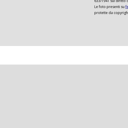
633/1941 sul diritto 
Le foto presenti su
f
protette da copyrigh