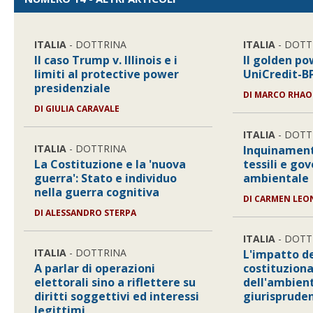
ITALIA
- DOTTRINA
ITALIA
- DOTT
Il caso Trump v. Illinois e i
Il golden po
limiti al protective power
UniCredit-
presidenziale
DI
MARCO RHAO
DI
GIULIA CARAVALE
ITALIA
- DOTT
ITALIA
- DOTTRINA
Inquinament
La Costituzione e la 'nuova
tessili e go
guerra': Stato e individuo
ambientale
nella guerra cognitiva
DI
CARMEN LEO
DI
ALESSANDRO STERPA
ITALIA
- DOTT
ITALIA
- DOTTRINA
L'impatto de
A parlar di operazioni
costituziona
elettorali sino a riflettere su
dell'ambient
diritti soggettivi ed interessi
giurisprude
legittimi