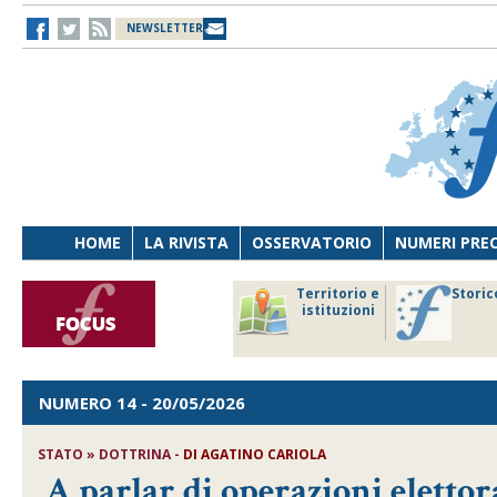
NEWSLETTER
HOME
LA RIVISTA
OSSERVATORIO
NUMERI PRE
avoro
Osservatorio
Territorio e
Storic
ersona
di Diritto
istituzioni
cnologia
sanitario
NUMERO 14
- 20/05/2026
STATO » DOTTRINA -
DI
AGATINO CARIOLA
A parlar di operazioni elettoral