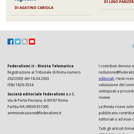
DI
LINO PANZER
DI
AGATINO CARIOLA
Federalismi.it - Rivista Telematica
I contributi devono es
Registrazione al Tribunale di Roma numero
redazione@federalism
202/2003 del 18.04.2003
editoriali
. I testi ri
ISSN 1826-3534
valutazione del comi
sottoposti a procedu
Società editoriale federalismi s.r.l.
review.
Via di Porta Pinciana, 6 00187 Roma
Partita IVA 09565351005
La Rivista riceve solo 
amministrazione@federalismi.it
pubblicano contributi
editoriali o ad esse d
Tutti gli articoli firm