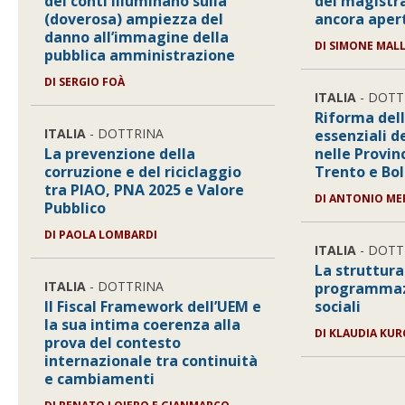
dei conti illuminano sulla
dei magistra
(doverosa) ampiezza del
ancora aper
danno all’immagine della
DI
SIMONE MAL
pubblica amministrazione
DI
SERGIO FOÀ
ITALIA
- DOTT
Riforma dell
ITALIA
- DOTTRINA
essenziali d
La prevenzione della
nelle Provi
corruzione e del riciclaggio
Trento e Bo
tra PIAO, PNA 2025 e Valore
DI
ANTONIO ME
Pubblico
DI
PAOLA LOMBARDI
ITALIA
- DOTT
La struttura
ITALIA
- DOTTRINA
programmazi
Il Fiscal Framework dell’UEM e
sociali
la sua intima coerenza alla
DI
KLAUDIA KUR
prova del contesto
internazionale tra continuità
e cambiamenti