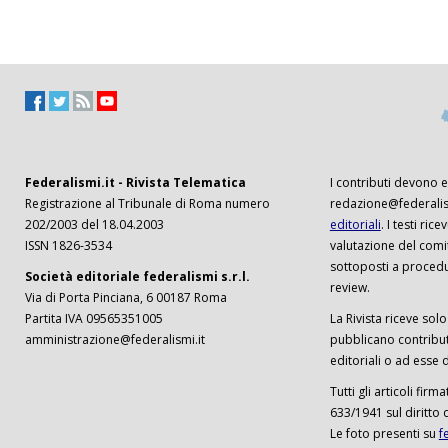
Federalismi.it - Rivista Telematica
I contributi devono es
Registrazione al Tribunale di Roma numero
redazione@federalism
202/2003 del 18.04.2003
editoriali
. I testi ri
ISSN 1826-3534
valutazione del comi
sottoposti a procedu
Società editoriale federalismi s.r.l.
review.
Via di Porta Pinciana, 6 00187 Roma
Partita IVA 09565351005
La Rivista riceve solo 
amministrazione@federalismi.it
pubblicano contributi
editoriali o ad esse d
Tutti gli articoli firm
633/1941 sul diritto 
Le foto presenti su
f