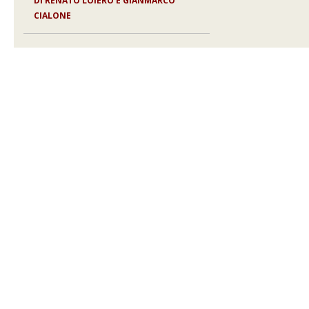
DI
RENATO LOIERO E GIANMARCO
CIALONE