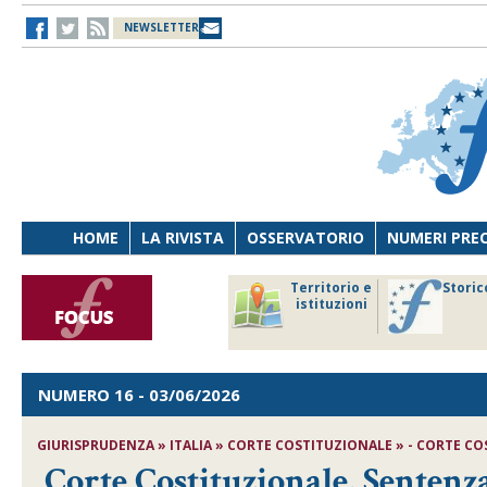
NEWSLETTER
HOME
LA RIVISTA
OSSERVATORIO
NUMERI PRE
avoro
Osservatorio
Territorio e
Storic
ersona
di Diritto
istituzioni
cnologia
sanitario
NUMERO 16
- 03/06/2026
GIURISPRUDENZA » ITALIA » CORTE COSTITUZIONALE » - CORTE COST
Corte Costituzionale, Sentenza 