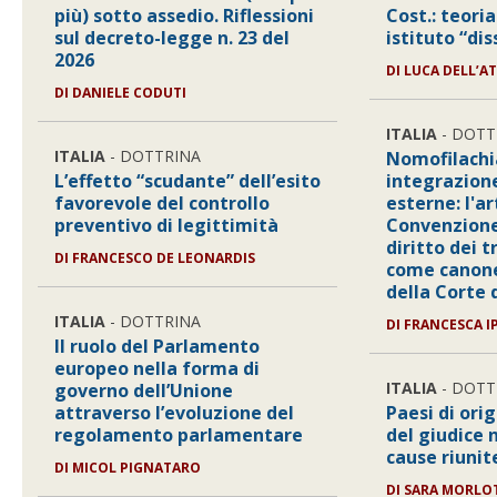
più) sotto assedio. Riflessioni
Cost.: teoria
sul decreto-legge n. 23 del
istituto “di
2026
DI
LUCA DELL’AT
DI
DANIELE CODUTI
ITALIA
- DOTT
ITALIA
- DOTTRINA
Nomofilachi
L’effetto “scudante” dell’esito
integrazione
favorevole del controllo
esterne: l'ar
preventivo di legittimità
Convenzione
diritto dei 
DI
FRANCESCO DE LEONARDIS
come canon
della Corte 
ITALIA
- DOTTRINA
DI
FRANCESCA I
Il ruolo del Parlamento
europeo nella forma di
ITALIA
- DOTT
governo dell’Unione
attraverso l’evoluzione del
Paesi di orig
regolamento parlamentare
del giudice 
cause riunit
DI
MICOL PIGNATARO
DI
SARA MORLO