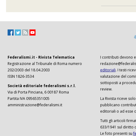
Federalismi.it - Rivista Telematica
I contributi devono es
Registrazione al Tribunale di Roma numero
redazione@federalism
202/2003 del 18.04.2003
editoriali
. I testi ri
ISSN 1826-3534
valutazione del comi
sottoposti a procedu
Società editoriale federalismi s.r.l.
review.
Via di Porta Pinciana, 6 00187 Roma
Partita IVA 09565351005
La Rivista riceve solo 
amministrazione@federalismi.it
pubblicano contributi
editoriali o ad esse d
Tutti gli articoli firm
633/1941 sul diritto 
Le foto presenti su
f