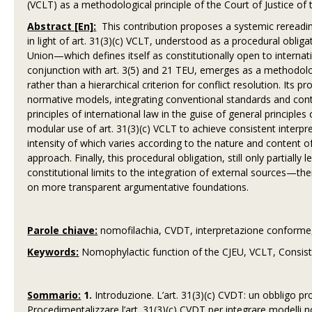
(VCLT) as a methodological principle of the Court of Justice o
Abstract [En]:
This contribution proposes a systemic rereadin
in light of art. 31(3)(c) VCLT, understood as a procedural obli
Union—which defines itself as constitutionally open to internati
conjunction with art. 3(5) and 21 TEU, emerges as a methodolog
rather than a hierarchical criterion for conflict resolution. Its 
normative models, integrating conventional standards and conte
principles of international law in the guise of general principle
modular use of art. 31(3)(c) VCLT to achieve consistent inter
intensity of which varies according to the nature and content of
approach. Finally, this procedural obligation, still only partial
constitutional limits to the integration of external sources—th
on more transparent argumentative foundations.
Parole chiave:
nomofilachia, CVDT, interpretazione conforme,
Keywords:
Nomophylactic function of the CJEU, VCLT, Consiste
Sommario:
1.
Introduzione. L’art. 31(3)(c) CVDT: un obbligo pr
Procedimentalizzare l’art. 31(3)(c) CVDT per integrare modelli n