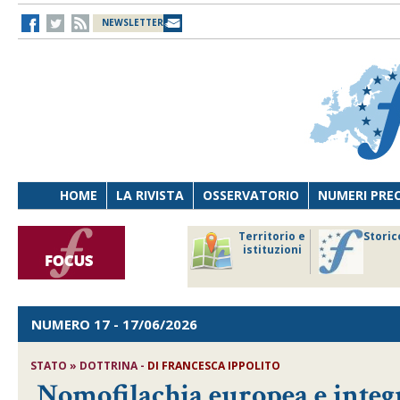
NEWSLETTER
HOME
LA RIVISTA
OSSERVATORIO
NUMERI PRE
avoro
Osservatorio
Territorio e
Storic
ersona
di Diritto
istituzioni
cnologia
sanitario
NUMERO 17
- 17/06/2026
STATO » DOTTRINA -
DI
FRANCESCA IPPOLITO
Nomofilachia europea e integra