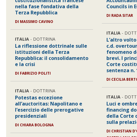
costituzionalistica francese
Accountabili
nella fase fondativa della
Councils in 
Terza Repubblica
DI
RADA SITAR
DI
MASSIMO CAVINO
ITALIA
- DOTT
ITALIA
- DOTTRINA
L’altro volto
La riflessione dottrinale sulle
c.d. overtour
istituzioni della Terza
fenomeno de
Repubblica: il consolidamento
brevi. I prin
e la crisi
Corte costit
sentenza n.
DI
FABRIZIO POLITI
DI
CECILIA BER
ITALIA
- DOTTRINA
ITALIA
- DOTT
Potestas eccezione
all’auctoritas: Napolitano e
Luci e ombre
l’esercizio delle prerogative
financing do
presidenziali
della Corte 
sulla prelaz
DI
CHIARA BOLOGNA
DI
CHRISTIAN D