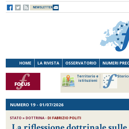
NEWSLETTER
HOME
LA RIVISTA
OSSERVATORIO
NUMERI PRE
avoro
Osservatorio
Territorio e
Storic
ersona
di Diritto
istituzioni
cnologia
sanitario
NUMERO 19
- 01/07/2026
STATO » DOTTRINA -
DI
FABRIZIO POLITI
La riflessione dottrinale sulle