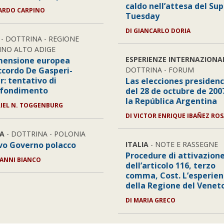
caldo nell’attesa del Su
CARDO CARPINO
Tuesday
DI GIANCARLO DORIA
- DOTTRINA - REGIONE
INO ALTO ADIGE
ESPERIENZE INTERNAZIONA
mensione europea
accordo De Gasperi-
DOTTRINA - FORUM
r: tentativo di
Las elecciones presidenc
ofondimento
del 28 de octubre de 200
la República Argentina
RIEL N. TOGGENBURG
DI VICTOR ENRIQUE IBAÑEZ RO
A
- DOTTRINA - POLONIA
ovo Governo polacco
ITALIA
- NOTE E RASSEGNE
Procedure di attivazion
VANNI BIANCO
dell’articolo 116, terzo
comma, Cost. L’esperie
della Regione del Venet
DI MARIA GRECO