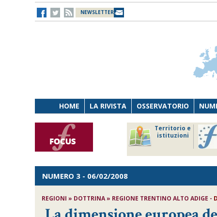
NEWSLETTER
HOME
LA RIVISTA
OSSERVATORIO
NUME
Lavoro
Osservatorio
Territorio e
Persona
di Diritto
istituzioni
Tecnologia
sanitario
NUMERO 3
- 06/02/2008
REGIONI » DOTTRINA » REGIONE TRENTINO ALTO ADIGE -
La dimensione europea de