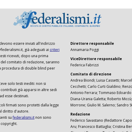
 devono essere inviati all'indirizzo
Direttore responsabile
ederalismi.it, già adeguati ai
criteri
Annamaria Poggi
I testi ricevuti, dopo una prima
ViceDirettore responsabile
 del comitato di redazione, saranno
Federica Fabrizzi
a procedura di double blind peer
Comitato di direzione
Andrea Biondi; Luisa Cassetti; Marcel
ceve solo testi inediti: non si
Cecchetti; Carlo Curti Gialdino; Ren
ontributi già apparsi in altre sedi
Antonio Ferrara; Tommaso Edoardo F
 ad esse destinati.
Diana-Urania Galetta; Roberto Miccù
ticoli firmati sono protetti dalla legge
Morrone; Giulio M. Salerno; Sandro S
 diritto d'autore.
Redazione
senti su
federalismi.it
non sono
Federico Savastano (Redattore Capo)
 copyright.
Aru; Francesco Battaglia; Cristina Ber