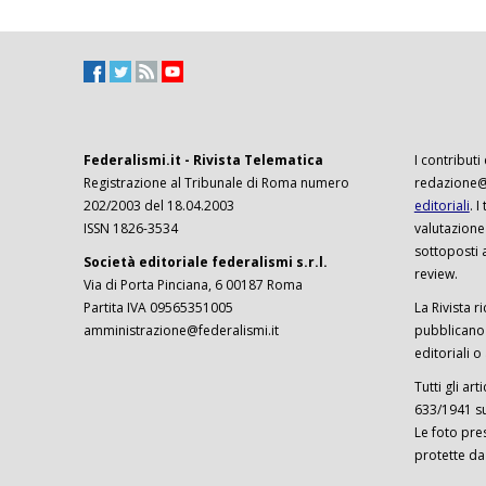
Federalismi.it - Rivista Telematica
I contributi
Registrazione al Tribunale di Roma numero
redazione@f
202/2003 del 18.04.2003
editoriali
. 
ISSN 1826-3534
valutazione
sottoposti 
Società editoriale federalismi s.r.l.
review.
Via di Porta Pinciana, 6 00187 Roma
Partita IVA 09565351005
La Rivista ri
amministrazione@federalismi.it
pubblicano c
editoriali o
Tutti gli ar
633/1941 sul
Le foto pre
protette da