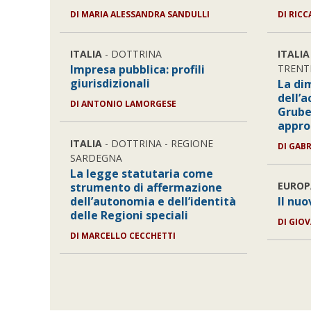
DI MARIA ALESSANDRA SANDULLI
DI RIC
ITALIA
- DOTTRINA
ITALIA
Impresa pubblica: profili
TRENT
giurisdizionali
La di
dell’
DI ANTONIO LAMORGESE
Grube
appr
ITALIA
- DOTTRINA - REGIONE
DI GAB
SARDEGNA
La legge statutaria come
EUROP
strumento di affermazione
dell’autonomia e dell’identità
Il nu
delle Regioni speciali
DI GIO
DI MARCELLO CECCHETTI