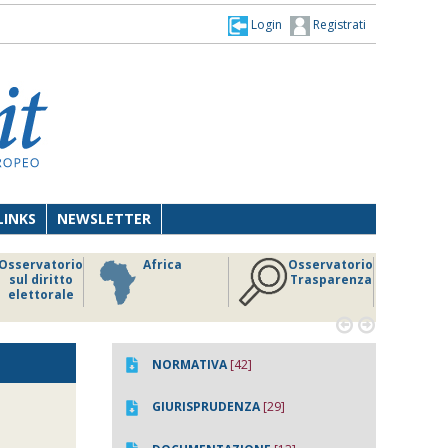
Login
Registrati
LINKS
NEWSLETTER
Osservatorio
Africa
Osservatorio
sul diritto
Trasparenza
elettorale


NORMATIVA
[42]
GIURISPRUDENZA
[29]