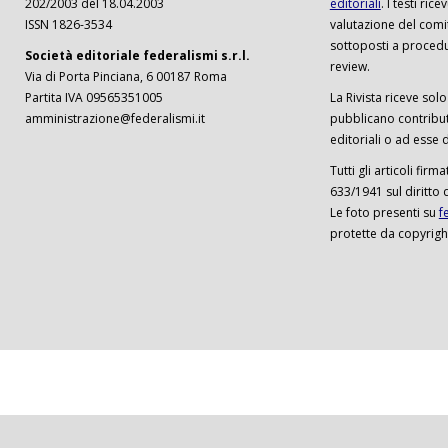
202/2003 del 18.04.2003
editoriali
. I testi ri
ISSN 1826-3534
valutazione del comi
sottoposti a procedu
Società editoriale federalismi s.r.l.
review.
Via di Porta Pinciana, 6 00187 Roma
Partita IVA 09565351005
La Rivista riceve solo 
amministrazione@federalismi.it
pubblicano contributi
editoriali o ad esse d
Tutti gli articoli firm
633/1941 sul diritto 
Le foto presenti su
f
protette da copyrigh