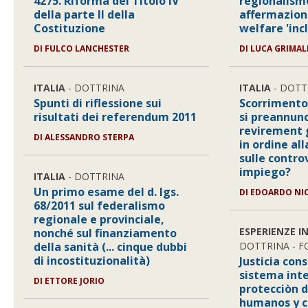
4275. Riforma del Titolo IV
regionalism
della parte II della
affermazione
Costituzione
welfare 'inc
DI FULCO LANCHESTER
DI LUCA GRIMAL
ITALIA
- DOTTRINA
ITALIA
- DOTT
Spunti di riflessione sui
Scorrimento
risultati dei referendum 2011
si preannun
revirement 
DI ALESSANDRO STERPA
in ordine all
sulle contro
impiego?
ITALIA
- DOTTRINA
Un primo esame del d. lgs.
DI EDOARDO NI
68/2011 sul federalismo
regionale e provinciale,
ESPERIENZE I
nonché sul finanziamento
della sanità (... cinque dubbi
DOTTRINA - 
di incostituzionalità)
Justicia cons
sistema int
DI ETTORE JORIO
protecciòn d
humanos y c