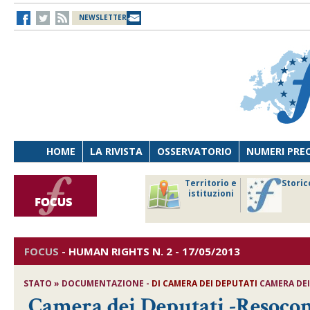
NEWSLETTER
HOME
LA RIVISTA
OSSERVATORIO
NUMERI PRE
avoro
Osservatorio
Territorio e
Storic
ersona
di Diritto
istituzioni
cnologia
sanitario
FOCUS
-
HUMAN RIGHTS
N. 2 - 17/05/2013
STATO » DOCUMENTAZIONE -
DI CAMERA DEI DEPUTATI
CAMERA DEI
Camera dei Deputati -Resoconto