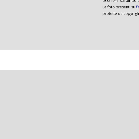
633/1941 sul diritto 
Le foto presenti su
f
protette da copyrigh