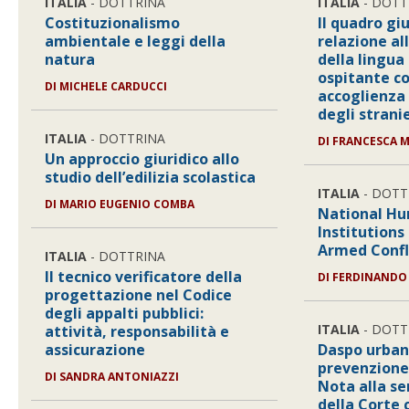
ITALIA
- DOTTRINA
ITALIA
- DOTT
Costituzionalismo
Il quadro gi
ambientale e leggi della
relazione a
natura
della lingua
ospitante c
DI
MICHELE CARDUCCI
accoglienza 
degli stranie
ITALIA
- DOTTRINA
DI
FRANCESCA M
Un approccio giuridico allo
studio dell’edilizia scolastica
ITALIA
- DOTT
DI
MARIO EUGENIO COMBA
National Hu
Institutions
Armed Confl
ITALIA
- DOTTRINA
Il tecnico verificatore della
DI
FERDINANDO 
progettazione nel Codice
degli appalti pubblici:
ITALIA
- DOTT
attività, responsabilità e
assicurazione
Daspo urban
prevenzione
DI
SANDRA ANTONIAZZI
Nota alla se
della Corte 