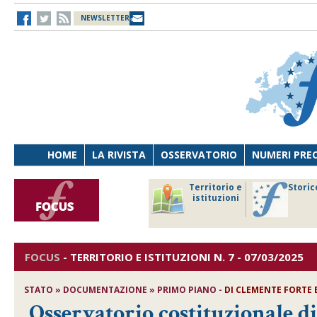
NEWSLETTER
HOME
LA RIVISTA
OSSERVATORIO
NUMERI PRE
avoro
Osservatorio
Territorio e
Storic
ersona
di Diritto
istituzioni
cnologia
sanitario
FOCUS
-
TERRITORIO E ISTITUZIONI
N. 7 - 07/03/2025
STATO » DOCUMENTAZIONE
» PRIMO PIANO
-
DI
CLEMENTE FORTE E
Osservatorio costituzionale d