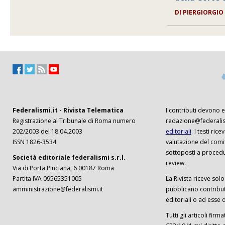
DI
PIERGIORGIO
Federalismi.it - Rivista Telematica
I contributi devono es
Registrazione al Tribunale di Roma numero
redazione@federalism
202/2003 del 18.04.2003
editoriali
. I testi ri
ISSN 1826-3534
valutazione del comi
sottoposti a procedu
Società editoriale federalismi s.r.l.
review.
Via di Porta Pinciana, 6 00187 Roma
Partita IVA 09565351005
La Rivista riceve solo 
amministrazione@federalismi.it
pubblicano contributi
editoriali o ad esse d
Tutti gli articoli firm