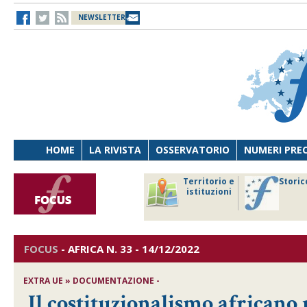
NEWSLETTER
HOME
LA RIVISTA
OSSERVATORIO
NUMERI PRE
avoro
Osservatorio
Territorio e
Storic
ersona
di Diritto
istituzioni
cnologia
sanitario
FOCUS
-
AFRICA
N. 33 - 14/12/2022
EXTRA UE » DOCUMENTAZIONE -
Il costituzionalismo africano