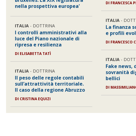
Bruxelles. La XIX legislatura
DI
FRANCESCA P
nella prospettiva europea'
ITALIA
- DOTT
ITALIA
- DOTTRINA
La finanza so
I controlli amministrativi alla
e profili evo
luce del Piano nazionale di
DI
FRANCESCO 
ripresa e resilienza
DI
ELISABETTA TATÌ
ITALIA
- DOTT
Fake news, 
ITALIA
- DOTTRINA
sovranità di
Il peso delle regole contabili
bellici
sull’attrattività territoriale.
DI
MASSIMILIA
Il caso della regione Abruzzo
DI
CRISTINA EQUIZI