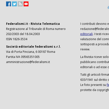
Federalismi.it - Rivista Telematica
I contributi devono es
Registrazione al Tribunale di Roma numero
redazione@federalism
202/2003 del 18.04.2003
editoriali
. I testi ri
ISSN 1826-3534
valutazione del comi
sottoposti a procedu
Società editoriale federalismi s.r.l.
review.
Via di Porta Pinciana, 6 00187 Roma
Partita IVA 09565351005
La Rivista riceve solo 
amministrazione@federalismi.it
pubblicano contributi
editoriali o ad esse d
Tutti gli articoli firm
633/1941 sul diritto 
Le foto presenti su
f
protette da copyrigh