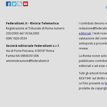
Federalismi.it - Rivista Telematica
I contributi devono es
Registrazione al Tribunale di Roma numero
redazione@federalism
202/2003 del 18.04.2003
editoriali
. I testi ri
ISSN 1826-3534
valutazione del comi
sottoposti a procedu
Società editoriale federalismi s.r.l.
review.
Via di Porta Pinciana, 6 00187 Roma
Partita IVA 09565351005
La Rivista riceve solo 
amministrazione@federalismi.it
pubblicano contributi
editoriali o ad esse d
Tutti gli articoli firm
633/1941 sul diritto 
Le foto presenti su
f
protette da copyrigh