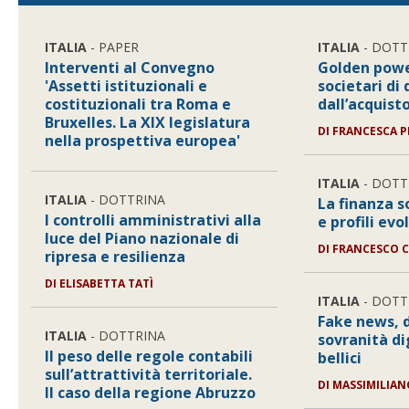
ITALIA
- PAPER
ITALIA
- DOTT
Interventi al Convegno
Golden powe
'Assetti istituzionali e
societari di 
costituzionali tra Roma e
dall’acquist
Bruxelles. La XIX legislatura
DI
FRANCESCA P
nella prospettiva europea'
ITALIA
- DOTT
ITALIA
- DOTTRINA
La finanza so
I controlli amministrativi alla
e profili evo
luce del Piano nazionale di
DI
FRANCESCO 
ripresa e resilienza
DI
ELISABETTA TATÌ
ITALIA
- DOTT
Fake news, 
ITALIA
- DOTTRINA
sovranità di
Il peso delle regole contabili
bellici
sull’attrattività territoriale.
DI
MASSIMILIA
Il caso della regione Abruzzo