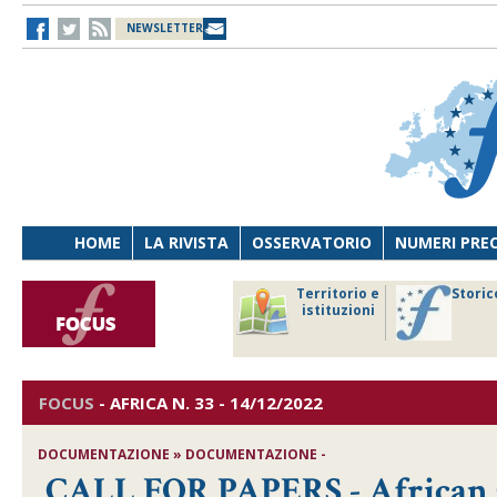
NEWSLETTER
HOME
LA RIVISTA
OSSERVATORIO
NUMERI PRE
avoro
Osservatorio
Territorio e
Storic
ersona
di Diritto
istituzioni
cnologia
sanitario
FOCUS
-
AFRICA
N. 33 - 14/12/2022
DOCUMENTAZIONE » DOCUMENTAZIONE -
CALL FOR PAPERS - African C