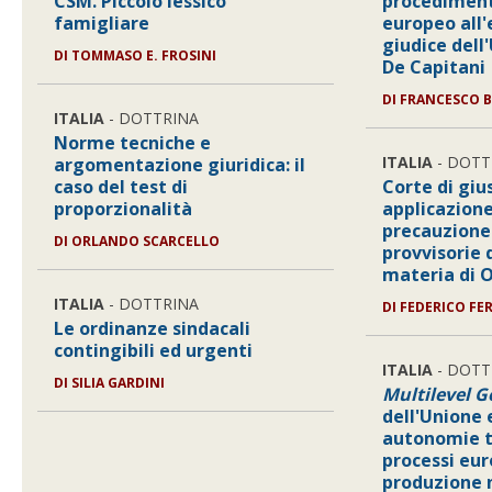
CSM. Piccolo lessico
procediment
famigliare
europeo all
giudice dell
DI
TOMMASO E. FROSINI
De Capitani
DI
FRANCESCO B
ITALIA
- DOTTRINA
Norme tecniche e
ITALIA
- DOTT
argomentazione giuridica: il
caso del test di
Corte di giu
proporzionalità
applicazione
precauzione
DI
ORLANDO SCARCELLO
provvisorie
materia di
ITALIA
- DOTTRINA
DI
FEDERICO FER
Le ordinanze sindacali
contingibili ed urgenti
ITALIA
- DOTT
DI
SILIA GARDINI
Multilevel 
dell'Unione 
autonomie te
processi eur
produzione 