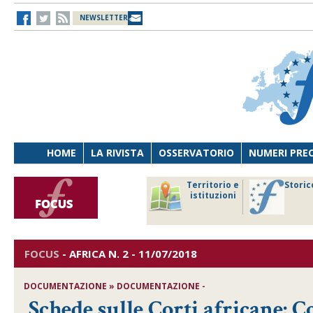
NEWSLETTER
HOME
LA RIVISTA
OSSERVATORIO
NUMERI PRE
avoro
Osservatorio
Territorio e
Storic
ersona
di Diritto
istituzioni
cnologia
sanitario
FOCUS
-
AFRICA
N. 2 - 11/07/2018
DOCUMENTAZIONE » DOCUMENTAZIONE -
Schede sulle Corti africane: C