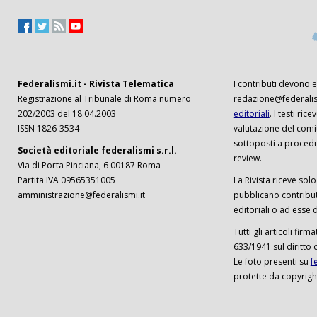
Federalismi.it - Rivista Telematica
I contributi devono es
Registrazione al Tribunale di Roma numero
redazione@federalism
202/2003 del 18.04.2003
editoriali
. I testi ri
ISSN 1826-3534
valutazione del comi
sottoposti a procedu
Società editoriale federalismi s.r.l.
review.
Via di Porta Pinciana, 6 00187 Roma
Partita IVA 09565351005
La Rivista riceve solo 
amministrazione@federalismi.it
pubblicano contributi
editoriali o ad esse d
Tutti gli articoli firm
633/1941 sul diritto 
Le foto presenti su
f
protette da copyrigh