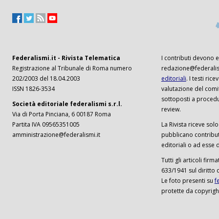
Federalismi.it - Rivista Telematica
I contributi devono es
Registrazione al Tribunale di Roma numero
redazione@federalism
202/2003 del 18.04.2003
editoriali
. I testi ri
ISSN 1826-3534
valutazione del comi
sottoposti a procedu
Società editoriale federalismi s.r.l.
review.
Via di Porta Pinciana, 6 00187 Roma
Partita IVA 09565351005
La Rivista riceve solo 
amministrazione@federalismi.it
pubblicano contributi
editoriali o ad esse d
Tutti gli articoli firm
633/1941 sul diritto 
Le foto presenti su
f
protette da copyrigh