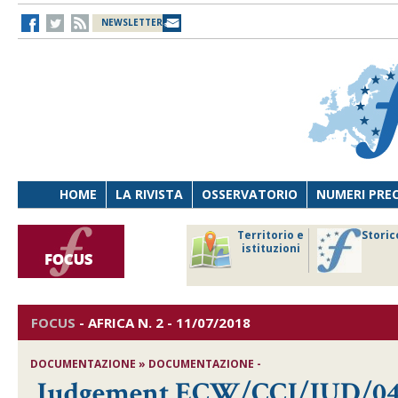
NEWSLETTER
HOME
LA RIVISTA
OSSERVATORIO
NUMERI PRE
avoro
Osservatorio
Territorio e
Storic
ersona
di Diritto
istituzioni
cnologia
sanitario
FOCUS
-
AFRICA
N. 2 - 11/07/2018
DOCUMENTAZIONE » DOCUMENTAZIONE -
Judgement ECW/CCJ/JUD/04/18