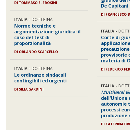
giudice dell
DI
TOMMASO E. FROSINI
De Capitani
DI
FRANCESCO B
ITALIA
- DOTTRINA
Norme tecniche e
ITALIA
- DOTT
argomentazione giuridica: il
caso del test di
Corte di giu
proporzionalità
applicazione
precauzione
DI
ORLANDO SCARCELLO
provvisorie
materia di
ITALIA
- DOTTRINA
DI
FEDERICO FER
Le ordinanze sindacali
contingibili ed urgenti
ITALIA
- DOTT
DI
SILIA GARDINI
Multilevel 
dell'Unione 
autonomie te
processi eur
produzione 
DI
CATERINA DR