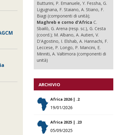
Butturini, P. Emanuele, Y. Fessha, G.
Ligugnana, F. Staiano, A. Stiano, F.
Biagi (componenti di unità);
Maghreb e corno d'Africa
C.
Sbailò, G. Arena (resp. sc.), G. Cesta
8 AGCM
(coord.); M. Albano, A. Autieri, V.
D'Agostino, I. Elshab, A. Hannachi, F.
Leccese, P. Longo, P. Mancini, E.
Minniti, A. Valtimora (componenti di
unità)
ia
ARCHIVIO
Africa 2026 | .2
19/01/2026
Africa 2025 | .23
05/09/2025