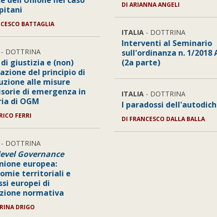
e dell'Unione nel caso
DI
ARIANNA ANGELI
pitani
CESCO BATTAGLIA
ITALIA
- DOTTRINA
Interventi al Seminario
- DOTTRINA
sull'ordinanza n. 1/201
di giustizia e (non)
(2a parte)
azione del principio di
uzione alle misure
isorie di emergenza in
ITALIA
- DOTTRINA
ia di OGM
I paradossi dell'autodich
RICO FERRI
DI
FRANCESCO DALLA BALLA
- DOTTRINA
level Governance
Unione europea:
omie territoriali e
si europei di
zione normativa
RINA DRIGO