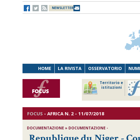
NEWSLETTER
HOME
LA RIVISTA
OSSERVATORIO
NUME
Lavoro
Osservatorio
Territorio e
Persona
di Diritto
istituzioni
Tecnologia
sanitario
FOCUS
-
AFRICA
N. 2 - 11/07/2018
DOCUMENTAZIONE » DOCUMENTAZIONE -
Republique du Niger - Cou