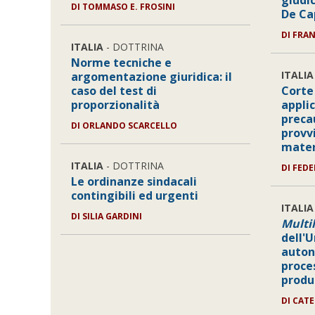
giudic
DI
TOMMASO E. FROSINI
De Ca
DI
FRAN
ITALIA
- DOTTRINA
Norme tecniche e
ITALIA
argomentazione giuridica: il
caso del test di
Corte 
proporzionalità
applic
preca
DI
ORLANDO SCARCELLO
provv
mater
ITALIA
- DOTTRINA
DI
FEDE
Le ordinanze sindacali
contingibili ed urgenti
ITALIA
DI
SILIA GARDINI
Multi
dell'
auton
proces
produ
DI
CATE