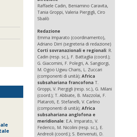
Raffaele Cadin, Beniamino Caravita,
Tania Groppi, Valeria Piergigli, Ciro
Sbailò
Redazione
Emma Imparato (coordinamento),
Adriano Dirri (segreteria di redazione)
Corti sovranazionali e regionali
: R.
Cadin (resp. sc.), F. Battaglia (coord.);
G. Giacomini, F. Polegri, A. Sangiorgi,
M. Ogoo Ugwu Charis, L. Zuccari
(componenti di unità);
Africa
subsahariana francofona
T.
Groppi, V. Piergigli (resp. sc.), G. Milani
(coord.); T. Abbiate, B. Mazzolai, F.
Plataroti, E. Stefanelli, V. Carlino
(componenti di unità);
Africa
subsahariana anglofona e
meridionale
: E.A. Imparato, V.
iale
Federico, M. Nicolini (resp. sc.), E.
tale
Andreoli (coord.); S. Benvenuti, D.