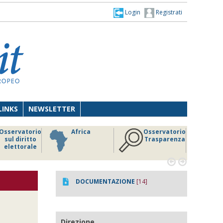
Login
Registrati
LINKS
NEWSLETTER
Osservatorio
Africa
Osservatorio
sul diritto
Trasparenza
elettorale


DOCUMENTAZIONE
[14]
Direzione