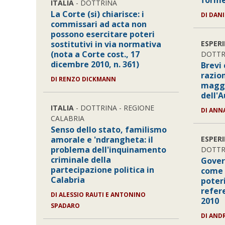
forme
ITALIA
- DOTTRINA
La Corte (si) chiarisce: i
DI DAN
commissari ad acta non
possono esercitare poteri
sostitutivi in via normativa
ESPER
(nota a Corte cost., 17
DOTTR
dicembre 2010, n. 361)
Brevi 
razio
DI RENZO DICKMANN
maggio
dell'A
ITALIA
- DOTTRINA - REGIONE
DI ANN
CALABRIA
Senso dello stato, familismo
amorale e 'ndrangheta: il
ESPER
problema dell'inquinamento
DOTTR
criminale della
Govern
partecipazione politica in
come 
Calabria
poteri
refer
DI ALESSIO RAUTI E ANTONINO
2010
SPADARO
DI AND