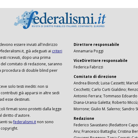
 devono essere inviati all'indirizzo
Direttore responsabile
ederalismi.it, già adeguati ai
criteri
Annamaria Poggi
I testi ricevuti, dopo una prima
ViceDirettore responsabile
 del comitato di redazione, saranno
Federica Fabrizzi
a procedura di double blind peer
Comitato di direzione
Andrea Biondi; Luisa Cassetti; Marcel
ceve solo testi inediti: non si
Cecchetti; Carlo Curti Gialdino; Ren
ontributi già apparsi in altre sedi
Antonio Ferrara; Tommaso Edoardo F
 ad esse destinati.
Diana-Urania Galetta; Roberto Miccù
ticoli firmati sono protetti dalla legge
Morrone; Giulio M. Salerno; Sandro S
 diritto d'autore.
Redazione
senti su
federalismi.it
non sono
Federico Savastano (Redattore Capo)
 copyright.
Aru; Francesco Battaglia; Cristina Ber
Giovanni Boggero; Tanja Cerruti; Cat