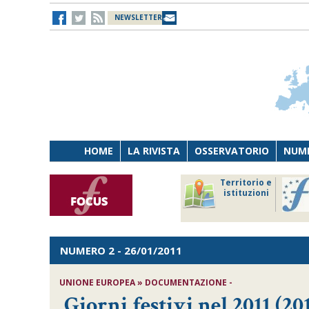
NEWSLETTER
HOME
LA RIVISTA
OSSERVATORIO
NUME
Lavoro
Osservatorio
Territorio e
Persona
di Diritto
istituzioni
Tecnologia
sanitario
NUMERO 2
- 26/01/2011
UNIONE EUROPEA » DOCUMENTAZIONE -
Giorni festivi nel 2011 (20