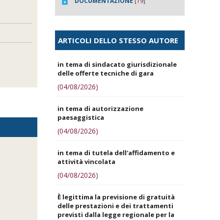
DOCUMENTAZIONE
[19]
ARTICOLI DELLO STESSO AUTORE
in tema di sindacato giurisdizionale
delle offerte tecniche di gara
(04/08/2026)
in tema di autorizzazione
paesaggistica
(04/08/2026)
in tema di tutela dell'affidamento e
attività vincolata
(04/08/2026)
È legittima la previsione di gratuità
delle prestazioni e dei trattamenti
previsti dalla legge regionale per la