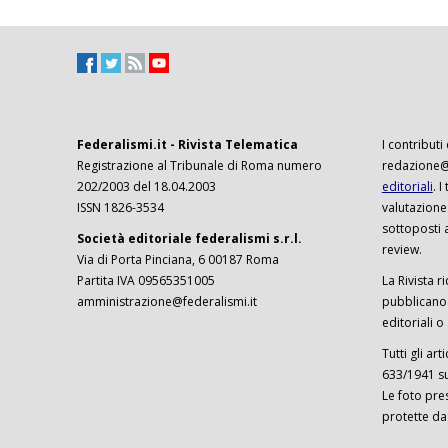
Federalismi.it - Rivista Telematica
I contributi
Registrazione al Tribunale di Roma numero
redazione@f
202/2003 del 18.04.2003
editoriali
. 
ISSN 1826-3534
valutazione
sottoposti 
Società editoriale federalismi s.r.l.
review.
Via di Porta Pinciana, 6 00187 Roma
Partita IVA 09565351005
La Rivista ri
amministrazione@federalismi.it
pubblicano c
editoriali o
Tutti gli ar
633/1941 sul
Le foto pre
protette da