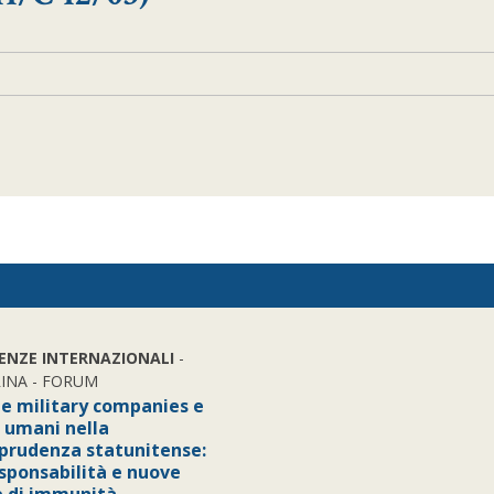
IENZE INTERNAZIONALI
-
INA - FORUM
te military companies e
i umani nella
sprudenza statunitense:
esponsabilità e nuove