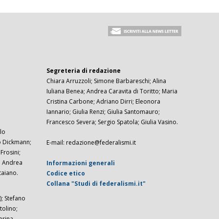
Segreteria di redazione
Chiara Arruzzoli; Simone Barbareschi; Alina
Iuliana Benea; Andrea Caravita di Toritto; Maria
Cristina Carbone; Adriano Dirri; Eleonora
Iannario; Giulia Renzi; Giulia Santomauro;
Francesco Severa; Sergio Spatola; Giulia Vasino.
lo
zo Dickmann;
E-mail: redazione@federalismi.it
rosini;
; Andrea
Informazioni generali
taiano.
Codice etico
Collana "Studi di federalismi.it"
; Stefano
tolino;
erina