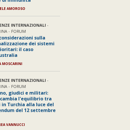
 di immunità
IELE AMOROSO
IENZE INTERNAZIONALI
-
INA - FORUM
considerazioni sulla
nalizzazione dei sistemi
ritari: il caso
ustralia
A MOSCARINI
IENZE INTERNAZIONALI
-
INA - FORUM
o, giudici e militari:
cambia l'equilibrio tra
 in Turchia alla luce del
endum del 12 settembre
REA VANNUCCI