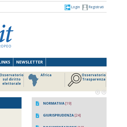
Login
Registrati
LINKS
NEWSLETTER
Osservatorio
Africa
Osservatorio
sul diritto
Trasparenza
elettorale


NORMATIVA
[19]
GIURISPRUDENZA
[24]