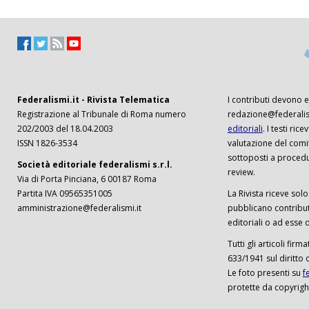
Federalismi.it - Rivista Telematica
I contributi devono es
Registrazione al Tribunale di Roma numero
redazione@federalism
202/2003 del 18.04.2003
editoriali
. I testi ri
ISSN 1826-3534
valutazione del comi
sottoposti a procedu
Società editoriale federalismi s.r.l.
review.
Via di Porta Pinciana, 6 00187 Roma
Partita IVA 09565351005
La Rivista riceve solo 
amministrazione@federalismi.it
pubblicano contributi
editoriali o ad esse d
Tutti gli articoli firm
633/1941 sul diritto 
Le foto presenti su
f
protette da copyrigh