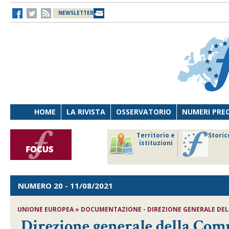
NEWSLETTER
HOME
LA RIVISTA
OSSERVATORIO
NUMERI PRE
avoro
Osservatorio
Territorio e
Storic
ersona
di Diritto
istituzioni
cnologia
sanitario
NUMERO 20
- 11/08/2021
UNIONE EUROPEA » DOCUMENTAZIONE - DIREZIONE GENERALE DE
Direzione generale della Co