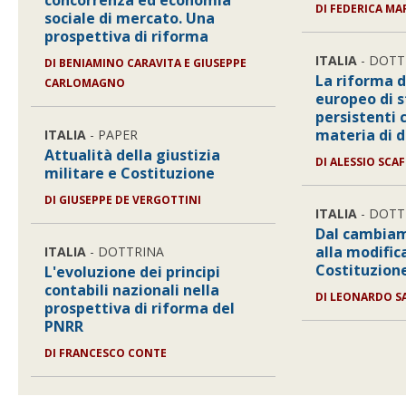
concorrenza ed economia
DI
FEDERICA MA
sociale di mercato. Una
prospettiva di riforma
ITALIA
- DOTT
DI
BENIAMINO CARAVITA E GIUSEPPE
La riforma 
CARLOMAGNO
europeo di s
persistenti c
materia di 
ITALIA
- PAPER
Attualità della giustizia
DI
ALESSIO SCAF
militare e Costituzione
DI
GIUSEPPE DE VERGOTTINI
ITALIA
- DOTT
Dal cambiam
alla modific
ITALIA
- DOTTRINA
Costituzion
L'evoluzione dei principi
contabili nazionali nella
DI
LEONARDO S
prospettiva di riforma del
PNRR
DI
FRANCESCO CONTE