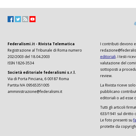
Federalismi.it - Rivista Telematica
I contributi devono es
Registrazione al Tribunale di Roma numero
redazione@federalism
202/2003 del 18.04.2003
editoriali
. I testi ri
ISSN 1826-3534
valutazione del comi
sottoposti a procedu
Società editoriale federalismi s.r.l.
review.
Via di Porta Pinciana, 6 00187 Roma
Partita IVA 09565351005
La Rivista riceve solo 
amministrazione@federalismi.it
pubblicano contributi
editoriali o ad esse d
Tutti gli articoli firm
633/1941 sul diritto 
Le foto presenti su
f
protette da copyrigh