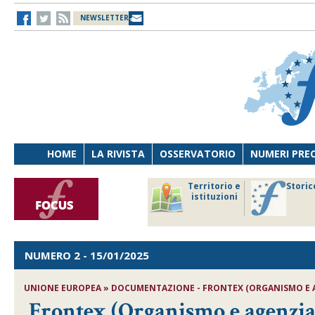
NEWSLETTER
HOME
LA RIVISTA
OSSERVATORIO
NUMERI PRE
avoro
Osservatorio
Territorio e
Storic
ersona
di Diritto
istituzioni
cnologia
sanitario
NUMERO 2
- 15/01/2025
UNIONE EUROPEA » DOCUMENTAZIONE - FRONTEX (ORGANISMO E A
Frontex (Organismo e agenzi