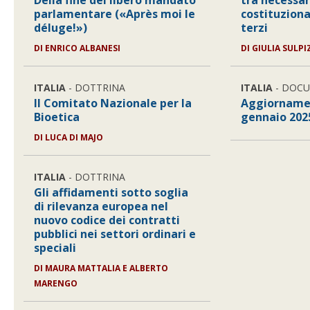
Della fine del libero mandato
tra necessar
parlamentare («Après moi le
costituzional
déluge!»)
terzi
DI
ENRICO ALBANESI
DI
GIULIA SULPI
ITALIA
- DOTTRINA
ITALIA
- DOC
Il Comitato Nazionale per la
Aggiornamen
Bioetica
gennaio 202
DI
LUCA DI MAJO
ITALIA
- DOTTRINA
Gli affidamenti sotto soglia
di rilevanza europea nel
nuovo codice dei contratti
pubblici nei settori ordinari e
speciali
DI
MAURA MATTALIA E ALBERTO
MARENGO