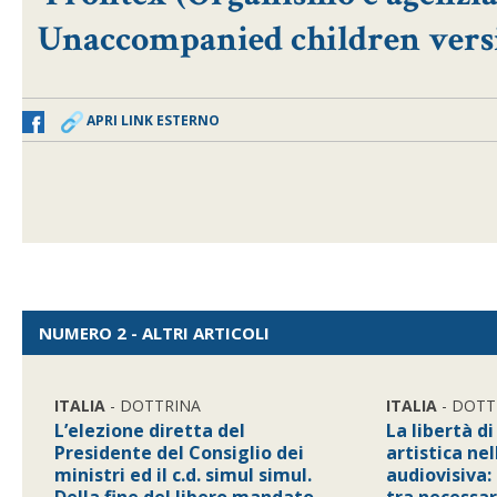
Unaccompanied children versi
APRI LINK ESTERNO
NUMERO 2 - ALTRI ARTICOLI
ITALIA
- DOTTRINA
ITALIA
- DOTT
L’elezione diretta del
La libertà d
Presidente del Consiglio dei
artistica nel
ministri ed il c.d. simul simul.
audiovisiva: d