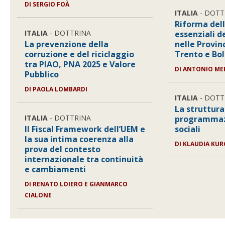
DI
SERGIO FOÀ
ITALIA
- DOTT
Riforma dell
ITALIA
- DOTTRINA
essenziali d
La prevenzione della
nelle Provi
corruzione e del riciclaggio
Trento e Bo
tra PIAO, PNA 2025 e Valore
DI
ANTONIO ME
Pubblico
DI
PAOLA LOMBARDI
ITALIA
- DOTT
La struttura
ITALIA
- DOTTRINA
programmazi
Il Fiscal Framework dell’UEM e
sociali
la sua intima coerenza alla
DI
KLAUDIA KUR
prova del contesto
internazionale tra continuità
e cambiamenti
DI
RENATO LOIERO E GIANMARCO
CIALONE