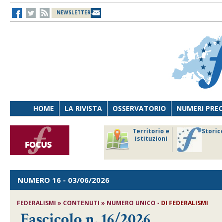
NEWSLETTER
HOME
LA RIVISTA
OSSERVATORIO
NUMERI PRE
avoro
Osservatorio
Territorio e
Storic
ersona
di Diritto
istituzioni
cnologia
sanitario
NUMERO 16
- 03/06/2026
FEDERALISMI » CONTENUTI » NUMERO UNICO -
DI
FEDERALISMI
Fascicolo n. 16/2026