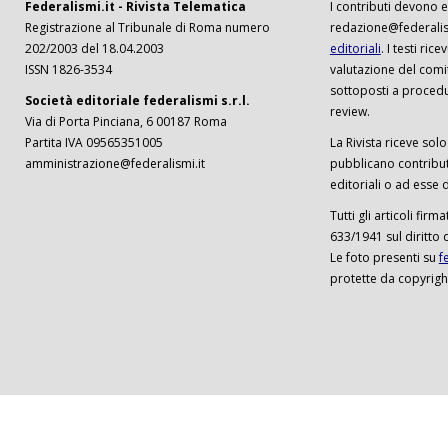
Federalismi.it - Rivista Telematica
I contributi devono es
Registrazione al Tribunale di Roma numero
redazione@federalism
202/2003 del 18.04.2003
editoriali
. I testi ri
ISSN 1826-3534
valutazione del comi
sottoposti a procedu
Società editoriale federalismi s.r.l.
review.
Via di Porta Pinciana, 6 00187 Roma
Partita IVA 09565351005
La Rivista riceve solo 
amministrazione@federalismi.it
pubblicano contributi
editoriali o ad esse d
Tutti gli articoli firm
633/1941 sul diritto 
Le foto presenti su
f
protette da copyrigh