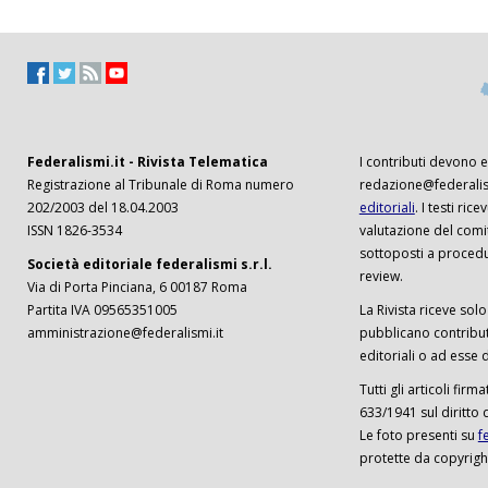
Federalismi.it - Rivista Telematica
I contributi devono es
Registrazione al Tribunale di Roma numero
redazione@federalism
202/2003 del 18.04.2003
editoriali
. I testi ri
ISSN 1826-3534
valutazione del comi
sottoposti a procedu
Società editoriale federalismi s.r.l.
review.
Via di Porta Pinciana, 6 00187 Roma
Partita IVA 09565351005
La Rivista riceve solo 
amministrazione@federalismi.it
pubblicano contributi
editoriali o ad esse d
Tutti gli articoli firm
633/1941 sul diritto 
Le foto presenti su
f
protette da copyrigh