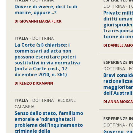
Dovere di vivere, diritto di
DOTTRINA - 
morire, oppure...?
Private mil
diritti uman
DI GIOVANNI MARIA FLICK
giurisprude
tra responsa
forme di im
ITALIA
- DOTTRINA
La Corte (si) chiarisce: i
DI DANIELE AM
commissari ad acta non
possono esercitare poteri
sostitutivi in via normativa
ESPERIENZE I
(nota a Corte cost., 17
DOTTRINA - 
dicembre 2010, n. 361)
Brevi consid
razionalizza
DI RENZO DICKMANN
maggioritari
dell'Austral
ITALIA
- DOTTRINA - REGIONE
DI ANNA MOSCA
CALABRIA
Senso dello stato, familismo
amorale e 'ndrangheta: il
ESPERIENZE I
problema dell'inquinamento
DOTTRINA - 
criminale della
Governo, giud