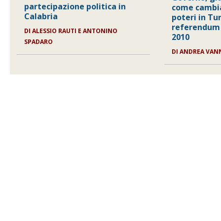
partecipazione politica in
come cambia 
Calabria
poteri in Tur
referendum 
DI ALESSIO RAUTI E ANTONINO
2010
SPADARO
DI ANDREA VAN