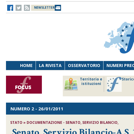
NEWSLETTER
HOME
LA RIVISTA
OSSERVATORIO
NUMERI PRE
avoro
Osservatorio
Territorio e
Storic
ersona
di Diritto
istituzioni
cnologia
sanitario
NUMERO 2
- 26/01/2011
STATO » DOCUMENTAZIONE - SENATO, SERVIZIO BILANCIO,
Senato, Servizio Bilancio-A.S. 